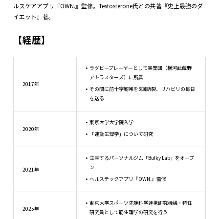
ルスケアアプリ『OWN.』監修。Testosterone氏との共著『史上最強のダ
イエット』著。
【経歴】
ラグビープレーヤーとして実業団（横河武蔵野
アトラスターズ）に所属
2017年
その間に前十字靭帯を3回断裂、リハビリの毎日
を送る
東京大学大学院入学
2020年
「運動生理学」について研究
主宰するパーソナルジム「Bulky Lab」をオープ
ン
2021年
ヘルステックアプリ『OWN.』監修
東京大学スポーツ先端科学連携研究機構・特任
2025年
研究員として筋生理学の研究を行う