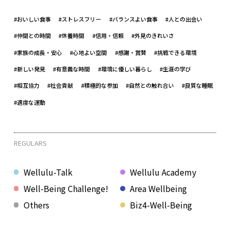
#おいしい食事
#ストレスフリー
#バランスよい食事
#人との出会い
#仲間との時間
#休養時間
#信用・信頼
#外見のきれいさ
#家族の成長・安心
#心地よい空間
#感謝・賞賛
#挑戦できる環境
#新しい発見
#有意義な時間
#環境に優しい暮らし
#生涯の学び
#相互協力
#社会貢献
#積極的な参加
#自然との触れ合い
#良質な睡眠
#適度な運動
REGULARS
Wellulu-Talk
Wellulu Academy
Well-Being Challenge!
Area Wellbeing
Others
Biz4-Well-Being