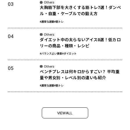
Others
大胸筋下部を大きくする筋トレ7選！ダンベ
ル・自重・ケーブルでの鍛え方
#適度な運動
#筋トレ
Others
ダイエット中の太らないアイス8選！低カロ
リーの商品・種類・レシピ
#バランスよい食事
#ダイエット
Others
ベンチプレスは何キロからすごい？ 平均重
量や男女別・レベル別の違いも紹介
#適度な運動
#筋トレ
V
I
E
W
A
L
L