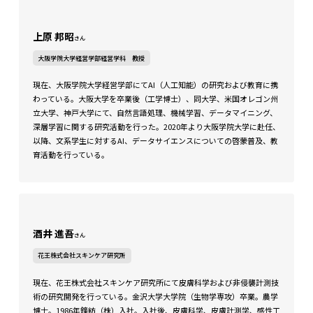
上原 邦昭
さん
大阪学院大学経営学部経営学科 教授
現在、大阪学院大学経営学部にてAI（人工知能）の研究および教育に携
わっている。大阪大学を卒業後（工学博士）、同大学、米国オレゴン州
立大学、神戸大学にて、自然言語処理、機械学習、データマイニング、
深層学習に関する研究活動を行った。2020年より大阪学院大学に赴任、
以降、文系学生に対するAI、データサイエンスについての啓蒙普及、教
育活動を行っている。
酒井 進吾
さん
花王株式会社スキンケア研究所
現在、花王株式会社スキンケア研究所にて皮膚科学および非侵襲計測技
術の研究開発を行っている。金沢大学大学院（生物学専攻）卒業。農学
博士。1986年鐘紡（株）入社。入社後、皮膚科学、皮膚計測学、感性工