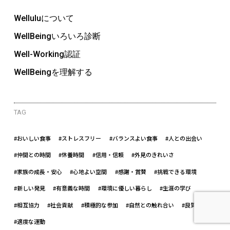
Welluluについて
WellBeingいろいろ診断
Well-Working認証
WellBeingを理解する
TAG
#おいしい食事
#ストレスフリー
#バランスよい食事
#人との出会い
#仲間との時間
#休養時間
#信用・信頼
#外見のきれいさ
#家族の成長・安心
#心地よい空間
#感謝・賞賛
#挑戦できる環境
#新しい発見
#有意義な時間
#環境に優しい暮らし
#生涯の学び
#相互協力
#社会貢献
#積極的な参加
#自然との触れ合い
#良質な睡眠
#適度な運動