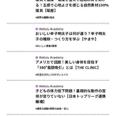
る！五感で心地よさを感じる自然素材100%
寝具【菊屋】
#良質な睡眠
#寝具
Wellulu Academy
おいしい辛子明太子は何が違う？辛子明太
子の種類・つくり方を学ぶ【やまや】
#おいしい食事
#食育
Wellulu Academy
アメリカで話題！美しい身体を目指す
『360°脂肪吸引』とは【THE CLINIC】
#外見のきれいさ
#ボディメイク
Wellulu Academy
子どもの体力低下問題！基礎的な動作の習
得が足りていない【日本トップリーグ連携
機構】
#適度な運動
#家族の成長・安心