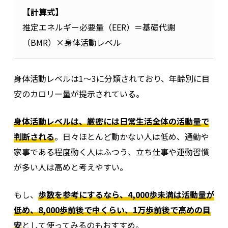
【計算式】
推定エネルギー必要量（EER）＝基礎代謝
（BMR）×身体活動レベル
身体活動レベルは1〜3に分類されており、年齢別に目
安のカロリー量が提示されている。
身体活動レベルは、厳密には日常生活全体の活動量で
判断される
。日々ほとんど動かない人は低め、通勤や
家事である程度動く人はふつう、立ち仕事や運動習慣
が多い人は高めと考えやすい。
もし、
歩数を参考にするなら、4,000歩未満は活動量が
低め、8,000歩前後で中くらい、1万歩前後で高めの目
安
として使ってみるのもおすすめ。