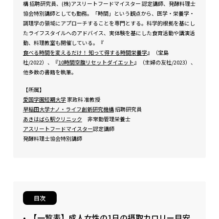
構 招聘研究員、(株)アスリートフードマイスター 認定講師、発酵料理士
協会特別講師としても勤務。「時間」という観点から、医学・栄養学・
調理学の領域にアプローチすることを専門とする。科学的根拠を基にし
たライフスタイルへのアドバイス、実体験を基にした食育活動や講演活
動、料理教室も開催している。『
食べる時間を変えるだけ！ 知って得する時間栄養学
』（宝島
社/2022）、『
10時間空腹リセットダイエット
』（主婦の友社/2023）、
他多数の書籍を執筆。
【所属】
愛国学園短期大学
家政科 准教授
早稲田大学ナノ・ライフ創新研究機構
招聘研究員
あきはばら駅クリニック
非常勤管理栄養士
アスリートフードマイスター
認定講師
発酵料理士協会特別講師
目次
【一覧表】成人女性の1日の摂取カロリー目安