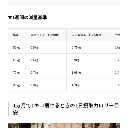
▼1週間の減量基準
体重
安全ライン（1％程度）
少し頑張る（1.5%程度）
注意（2
50kg
0.5kg
0.75kg
1kg
60kg
0.6kg
0.9kg
1.2kg
70kg
0.7kg
1.05kg
1.4kg
80kg
0.8kg
1.2kg
1.6kg
1ヵ月で1キロ痩せるときの1日摂取カロリー目
安