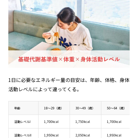
1日に必要なエネルギー量の目安は、年齢、体格、身体
活動レベルによって違ってくる。
年齢
18～29（歳）
30～49（歳）
50～64（歳）
活動レベルI
1,700kcal
1,750kcal
1,700kcal
活動レベルII
1,950kcal
2,050kcal
1,950kcal