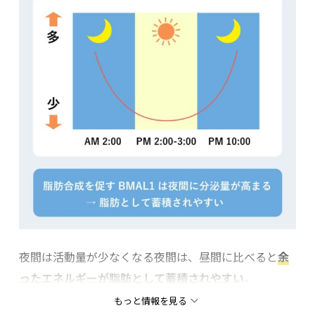
食欲を増進させる「グレリン」・「NPY（ニューロペ
プチドY）」、食欲を抑制する「レプチン」・「GLP-
1（グルカゴン様ペプチド-1）」がある。これらのホル
モンは体内で拮抗するように作用し、適切なエネルギ
ー摂取をコントロールしている。
夜間は活動量が少なくなる夜間は、昼間に比べると
余
しかし、睡眠不足や夜更かしなどで
生活習慣が乱れる
ったエネルギーが脂肪として蓄積されやすい
。
と食欲を高めるホルモンの分泌が増え
、深夜に強い空
もっと情報を見る
腹感を感じる。