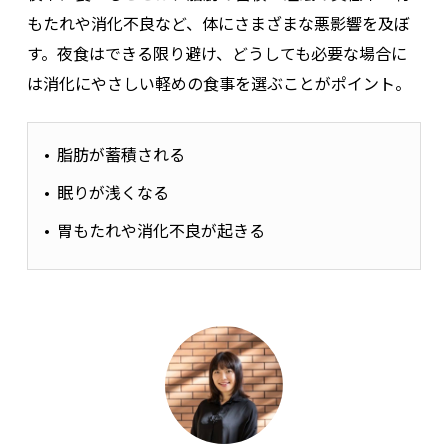
炊き込みご飯おにぎり（1個）
米＋調味料（砂糖入り）
約45g
もたれや消化不良など、体にさまざまな悪影響を及ぼ
す。夜食はできる限り避け、どうしても必要な場合に
あんぱん（1個）
白あん＋パン生地（小麦粉）
約45〜5
は消化にやさしい軽めの食事を選ぶことがポイント。
アイスクリーム（ミルク系）
乳糖＋砂糖＋脂質
約25〜3
脂肪が蓄積される
眠りが浅くなる
胃もたれや消化不良が起きる
監修者：古谷
夜中にお腹がすく要因のひとつとして、血糖値が影響している
ケースは多く見られます。急上昇・急降下がセットで起こる空腹
感のため、
軽い間食を摂るなどして、夕飯まで食事を我慢し過
ぎないようにしましょう
。