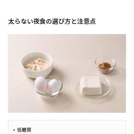
また、体内時計を調整するタンパク質の一種
「BMAL1（ビーマルワン）」の働きも関係している。
食欲を高めるホルモンと作用
脂肪合成を促す作用を持つBMAL1は夜間に分泌量が高
太らない夜食の選び方と注意点
まるため、脂肪がつきやすくなるリスクが高くなる。
ホルモン
作用
グレリン
胃から分泌される「空腹ホルモン」。食前に増え、強い空腹感を引き起
NPY
脳内で分泌。特に糖質・脂質を強く欲するように働きかける。
食欲を抑えるホルモンと作用
監修者：古谷
ホルモン
作用
レプチン
脂肪細胞から分泌。満腹中枢を刺激し、食欲を抑制。
特に運動不足の人や基礎代謝の低い人は、夜食に摂取したカロ
リーは睡眠中に消費されにくくなります。
GLP-1
小腸から分泌。胃の排出を遅らせ、インスリン分泌と満腹感を促進。
低糖質