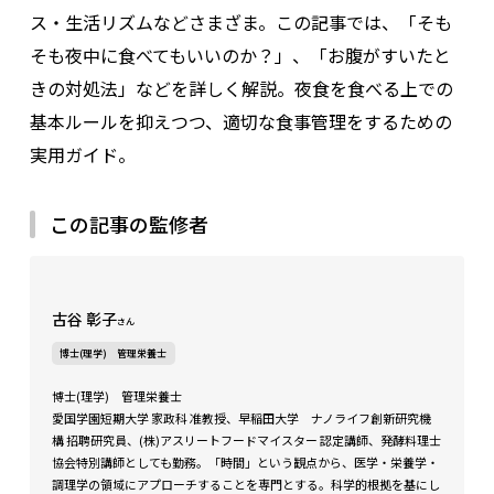
ス・生活リズムなどさまざま。この記事では、「そも
そも夜中に食べてもいいのか？」、「お腹がすいたと
きの対処法」などを詳しく解説。夜食を食べる上での
基本ルールを抑えつつ、適切な食事管理をするための
実用ガイド。
この記事の監修者
古谷 彰子
さん
博士(理学) 管理栄養士
博士(理学) 管理栄養士
愛国学園短期大学 家政科 准教授、早稲田大学 ナノライフ創新研究機
構 招聘研究員、(株)アスリートフードマイスター 認定講師、発酵料理士
協会特別講師としても勤務。「時間」という観点から、医学・栄養学・
調理学の領域にアプローチすることを専門とする。科学的根拠を基にし