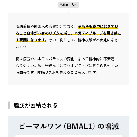
監修者：古谷
また、朝食と同じ量を夕食に摂取したとしても、夜は血糖値が
上がりやすい時間帯です。夕飯では糖質の摂取量を少し控える
のもおすすめです。
脂肪蓄積や睡眠への影響だけでなく、
そもそも夜中に起きてい
ること自体が心身のリズムを崩し、ネガティブループを引き起こ
す要因になります
。その一例として、精神状態が不安定になる
ことも。
食欲ホルモンや生活習慣の乱れ
夜は疲労やホルモンバランスの変化によって精神的に不安定に
なりやすいため、些細なことでもネガティブに考え込みやすい
時間帯です。睡眠リズムを整えることも大切です。
脂肪が蓄積される