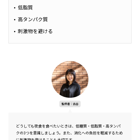
低脂質
眠りが浅くなる
高タンパク質
刺激物を避ける
監修者：古谷
夜中の空腹を防ぐためには、規則正しい生活リズムを意識する
ことも大切です。
夜は身体がエネルギーを蓄えようと糖質と脂
質を欲しがりやすい時間帯のため、食事選びは注意しましょ
う。
監修者：古谷
ホルモンバランスの変化を理解せず、食べたいものを満足する
まで食べると、肥満の原因になることも。
どうしても夜食を食べたいときは、低糖質・低脂質・高タンパ
クの3つを意識しましょう。また、消化への負担を軽減するため
に刺激物を避けることも大切です。