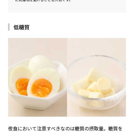
生理周期による影響
身体が休息より
消化活動にエネルギーを割いてしまう
ため、夜中に食事を摂ると睡眠の質が低下しやすくな
低糖質
る。
監修者：古谷
睡眠が浅くなると、成長ホルモンの分泌が減少します。筋肉の
修復や脂肪燃焼を助ける働きを持つ
成長ホルモンの分泌が抑制
されると、翌日の疲労感や集中力低下にもつながります
。
夜食において注意すべきなのは糖質の摂取量。糖質を