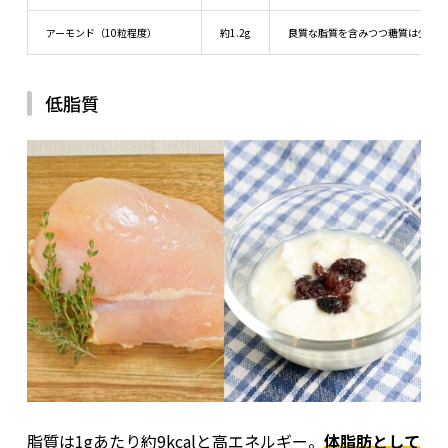
生理時のホルモンは食欲ホルモンと別のものですが、相互に影
アーモンド（10粒程度）
約1.2g
良質な脂質を含みつつ糖質は少な
響し合っています。
排卵後は基礎代謝が上がりやすく、いつもよ
り多くのエネルギーを必要とする状態になります。
深夜の時間帯に消化管への負担が大きくなると、胃も
低脂質
無理のない範囲で、生理周期に応じた食事管理や夜食対策をし
たれや翌朝の消化不良に影響する。
特に脂質や糖質の
ましょう。
多い食品は、消化に時間がかかるため胃腸への負担が
大きい。
黄体期から卵胞期までの空腹対策例
夜食に不向きな脂質・糖質の多い食品例
時期
起こりやすいこと
ラーメン
高脂質・高塩分で消化に時間がかかる
カレーライス
脂質・糖質ともに多く、消化負担が大きい
黄体期
基礎代謝が上がり、食欲が強まる／甘いもの・脂質を欲しやすい
ピザ
高カロリーかつ脂肪分が多く、胃に残りやすい
ハンバーガー
脂質＋糖質＋塩分が多く、消化に不向き
生理中
ホルモン変動による気分の落ち込み／鉄分不足
脂質は1gあたり約9kcalと高エネルギー。
体脂肪として