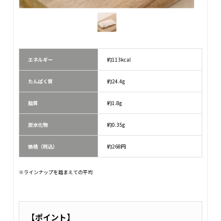
エネルギー
約113kcal
たんぱく質
約24.4g
脂質
約1.8g
炭水化物
約0.35g
価格（税込）
約268円
※ラインナップを踏まえての平均
【ポイント】