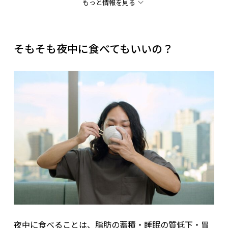
してくる
。3食しっかり食べていない・夕食でドカ食い
もっと情報を見る
している人などに多い傾向がある。
糖質量の多い食べ物例
そもそも夜中に食べてもいいの？
食べ物
主な材料
糖質量
菓子パン（クリームパンなど）
小麦粉＋砂糖＋油脂
約40〜5
白おにぎり（具なし・1個）
精白米
約40g
カップラーメン（一般的なサイズ）
麺＋スープ（糖質＋脂質）
約60〜7
フルーツヨーグルト（加糖）
果糖＋砂糖入り乳製品
約20〜3
ポテトチップス（1袋60g）
ジャガイモ＋油＋糖類
約30g
チョコレート（板チョコ1枚）
砂糖＋カカオ＋油脂
約25〜3
夜中に食べることは、脂肪の蓄積・睡眠の質低下・胃