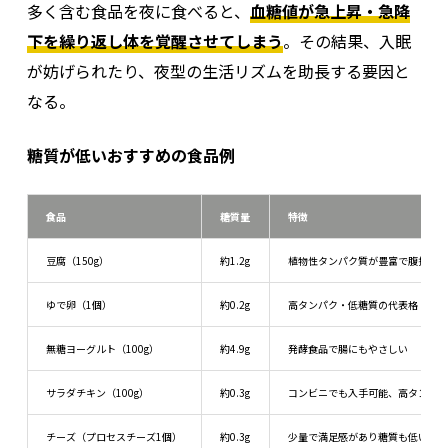
多く含む食品を夜に食べると、
血糖値が急上昇・急降
女性の場合、夜中の空腹感は生理周期とも深く関わっ
下を繰り返し体を覚醒させてしまう
。その結果、入眠
ている。特に
排卵後から生理前までの期間は身体がエ
胃もたれや消化不良が起きる
が妨げられたり、夜型の生活リズムを助長する要因と
ネルギーを蓄えようとする
ため、自然と食欲も増しや
なる。
すくなる。
糖質が低いおすすめの食品例
主に甘いものや脂質の多い食品を無性に欲する傾向が
強まり、夜中に空腹を感じてしまうことも。
食品
糖質量
特徴
豆腐（150g）
約1.2g
植物性タンパク質が豊富で腹持ち
ゆで卵（1個）
約0.2g
高タンパク・低糖質の代表格
無糖ヨーグルト（100g）
約4.9g
発酵食品で腸にもやさしい
サラダチキン（100g）
約0.3g
コンビニでも入手可能、高タンパ
監修者：古谷
チーズ（プロセスチーズ1個）
約0.3g
少量で満足感があり糖質も低い