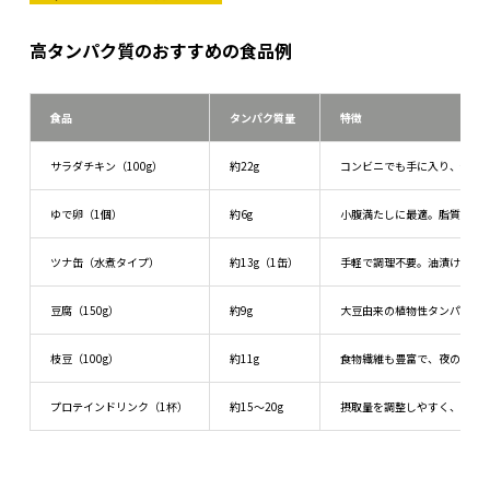
高タンパク質のおすすめの食品例
食品
タンパク質量
特徴
サラダチキン（100g）
約22g
コンビニでも手に入り、低脂
ゆで卵（1個）
約6g
小腹満たしに最適。脂質はやや
ツナ缶（水煮タイプ）
約13g（1缶）
手軽で調理不要。油漬けタイ
豆腐（150g）
約9g
大豆由来の植物性タンパク質
枝豆（100g）
約11g
食物繊維も豊富で、夜のおつ
プロテインドリンク（1杯）
約15〜20g
摂取量を調整しやすく、寝る