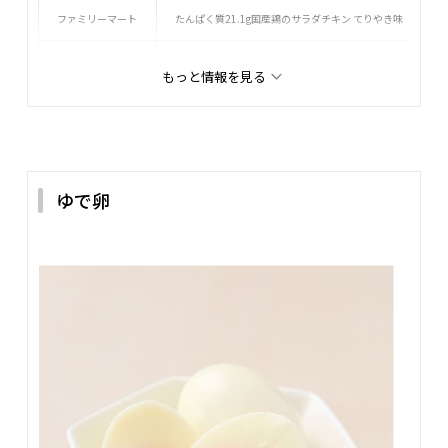
ファミリーマート
たんぱく質21.1g国産鶏のサラダチキン てりやき味
ローソン
サラダチキン プレーン
もっと情報を見る
ローソン
素材そのままサラダチキン
ゆで卵
検証者：吉田
サラダチキンはスーパー・コンビニで手軽に買えるため、小
腹がすいたときにも食べやすいのが特徴。最近は味付けのバ