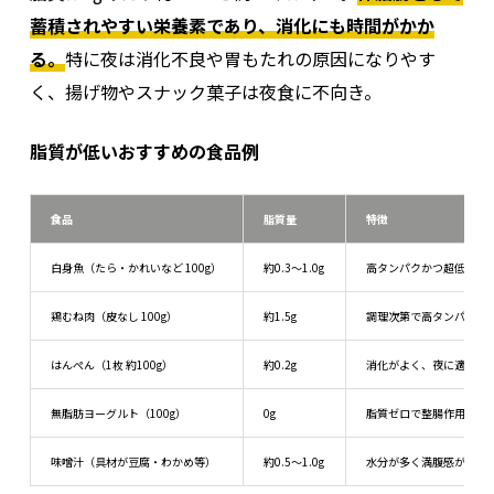
蓄積されやすい栄養素であり、消化にも時間がかか
ケーキ・菓子パン
高糖質＋脂質で血糖値も乱れやすい
る。
特に夜は消化不良や胃もたれの原因になりやす
アイスクリーム
冷たい食品は胃の働きを弱め、消化を妨げる
く、揚げ物やスナック菓子は夜食に不向き。
卵胞期
食欲は比較的安定／体調が整いやすい
脂質が低いおすすめの食品例
食品
脂質量
特徴
白身魚（たら・かれいなど 100g）
約0.3〜1.0g
高タンパクかつ超低脂質
監修者：古谷
鶏むね肉（皮なし 100g）
約1.5g
調理次第で高タンパク・
はんぺん（1枚 約100g）
約0.2g
消化がよく、夜に適した
理想的には夜中の食事を避け、胃腸を休ませることが望ましい
です。しかし、どうしても食べなければならない場合には、消化
無脂肪ヨーグルト（100g）
0g
脂質ゼロで整腸作用もあ
にやさしい食材を選び量を控えめにしましょう。例えば、
おか
ゆ
・
豆腐
・
スープ類
などが適しています。
味噌汁（具材が豆腐・わかめ等）
約0.5〜1.0g
水分が多く満腹感が得ら