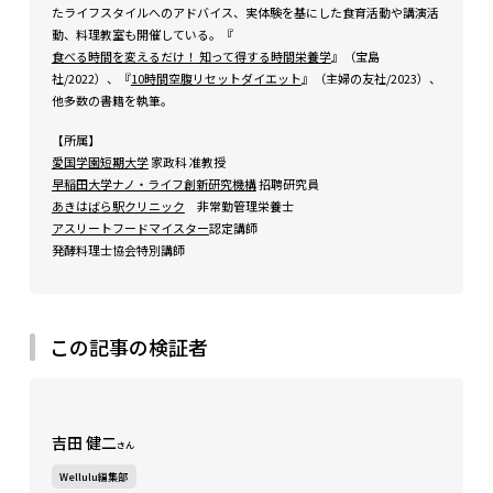
たライフスタイルへのアドバイス、実体験を基にした食育活動や講演活
動、料理教室も開催している。『
食べる時間を変えるだけ！ 知って得する時間栄養学
』（宝島
社/2022）、『
10時間空腹リセットダイエット
』（主婦の友社/2023）、
他多数の書籍を執筆。
【所属】
愛国学園短期大学
家政科 准教授
早稲田大学ナノ・ライフ創新研究機構
招聘研究員
あきはばら駅クリニック
非常勤管理栄養士
アスリートフードマイスター
認定講師
発酵料理士協会特別講師
この記事の検証者
吉田 健二
さん
Wellulu編集部