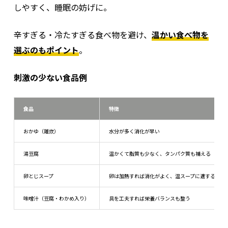
しやすく、睡眠の妨げに。
辛すぎる・冷たすぎる食べ物を避け、
温かい食べ物を
選ぶのもポイント
。
刺激の少ない食品例
食品
特徴
おかゆ（雑炊）
水分が多く消化が早い
湯豆腐
温かくて脂質も少なく、タンパク質も補える
卵とじスープ
卵は加熱すれば消化がよく、温スープに適する
味噌汁（豆腐・わかめ入り）
具を工夫すれば栄養バランスも整う