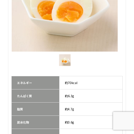
リエーションも増えているため、飽きずに食べれるのもうれ
しいポイントです。
エネルギー
約70kcal
たんぱく質
約6.3g
脂質
約4.7g
炭水化物
約0.6g