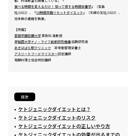
動、料理教室も開催している。『
食べる時間を変えるだけ！ 知って得する時間栄養学
』（宝島
社/2022）、『
10時間空腹リセットダイエット
』（主婦の友社/2023）、
他多数の書籍を執筆。
【所属】
愛国学園短期大学
家政科 准教授
早稲田大学ナノ・ライフ創新研究機構
招聘研究員
あきはばら駅クリニック
非常勤管理栄養士
アスリートフードマイスター
認定講師
発酵料理士協会特別講師
目次
ケトジェニックダイエットとは？
ケトジェニックダイエットのリスク
ケトジェニックダイエットの正しいやり方
ケトジェニックダイエットの効果が出るまでの