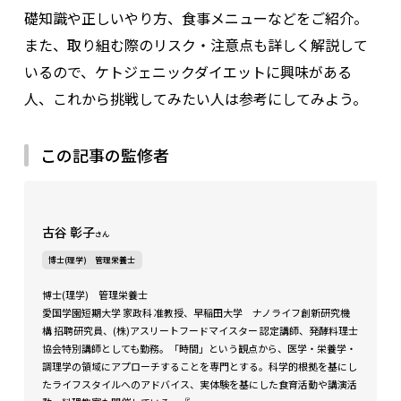
礎知識や正しいやり方、食事メニューなどをご紹介。
また、取り組む際のリスク・注意点も詳しく解説して
いるので、ケトジェニックダイエットに興味がある
人、これから挑戦してみたい人は参考にしてみよう。
この記事の監修者
古谷 彰子
さん
博士(理学) 管理栄養士
博士(理学) 管理栄養士
愛国学園短期大学 家政科 准教授、早稲田大学 ナノライフ創新研究機
構 招聘研究員、(株)アスリートフードマイスター 認定講師、発酵料理士
協会特別講師としても勤務。「時間」という観点から、医学・栄養学・
調理学の領域にアプローチすることを専門とする。科学的根拠を基にし
たライフスタイルへのアドバイス、実体験を基にした食育活動や講演活