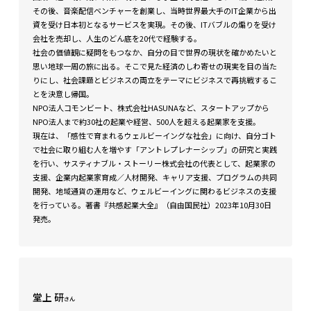
その後、音楽配信ベンチャーを創業し、当時世界最大手のIT企業から出
資を受け日本初となるサービスを実現。その後、ITバブルの煽りを受け
会社を売却し、人生のどん底を20代で経験する。
社会の価値観に疑問をもつなか、自分の目で世界の現状を確かめたいと
思い地球一周の旅に出る。そこで見た経済のしわ寄せの現実を目の当た
りにし、社会課題とビジネスの両立をテーマにビジネスで再挑戦するこ
とを決意し帰国。
NPO法人コモンビート、株式会社HASUNAなど、スタートアップから
NPO法人まで約30社の起業や経営、500人を超える起業家を支援。
現在は、「感性で育まれるウェルビーイングな社会」に向け、自分ゴト
で社会に取り組む人を増やす「アントレプレナーシップ」の研究と実践
を行い、サスティナブル・ストーリー株式会社の代表として、起業家の
支援、企業内起業家育成／人材開発、キャリア支援、プログラムの共同
開発、地域通貨の運用など、ウェルビーイングに関わるビジネスの支援
を行っている。著書『共感起業大全』（自由国民社）2023年10月30日
発売。
堂上 研
さん