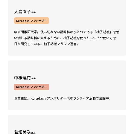
大島直子
さん
Kuradashiアンバサダー
ゆず胡椒研究家。使い切れない調味料のひとつである「柚子胡椒」を使
い切れる調味料に変えるために、柚子胡椒を使ったレシピや使い方を
日々研究している。柚子胡椒マガジン運営。
中根理花
さん
Kuradashiアンバサダー
専業主婦。Kuradashiアンバサダー他ボランティア活動で奮闘中。
若畑美咲
さん