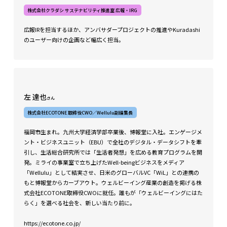
株式会社クラダシ サステナビリティ推進室 広報・IRG
広報IRを担当するほか、アンバサダープロジェクトの推進やKuradashi
のユーザー向けの企画など幅広く担当。
左 達也
さん
株式会社ECOTONE 取締役CWO／Wellulu副編集長
福岡市生まれ。九州大学経済学部卒業後、博報堂に入社。エンゲージメ
ント・ビジネスユニット（EBU）で全社のデジタル・データシフトを牽
引し、生活総合研究所では「生活者発想」を広める教育プログラムを開
発。ミライの事業室で立ち上げたWell-beingビジネスをメディア
「Wellulu」として結実させ、日米のグローバルVC「WiL」との連携の
もと博報堂からカーブアウト。ウェルビーイング産業の創造を掲げる株
式会社ECOTONE取締役CWOに就任。誰もが「ウェルビーイングにはた
らく」を選べる社会を、新しい当たり前に。
https://ecotone.co.jp/