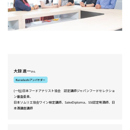
大録 進一
さん
Kuradashiアンバサダー
(一社)日本フードアナリスト協会 認定講師ジャパンフードセレクショ
ン審査委員、
日本ソムリエ協会ワイン検定講師、SakeDiploma、SSI認定唎酒師、日
本酒講座講師