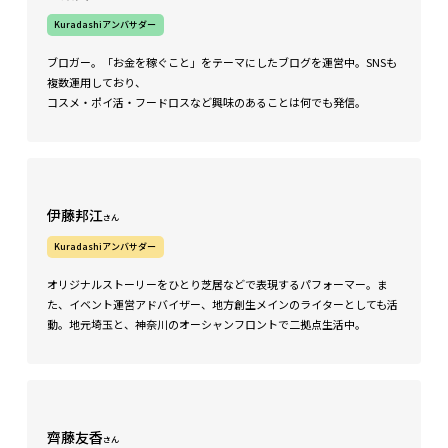
Kuradashiアンバサダー
ブロガー。「お金を稼ぐこと」をテーマにしたブログを運営中。SNSも
複数運用しており、
コスメ・ポイ活・フードロスなど興味のあることは何でも発信。
伊藤邦江
さん
Kuradashiアンバサダー
オリジナルストーリーをひとり芝居などで表現するパフォーマー。ま
た、イベント運営アドバイザー、地方創生メインのライターとしても活
動。地元埼玉と、神奈川のオーシャンフロントで二拠点生活中。
齊藤友香
さん