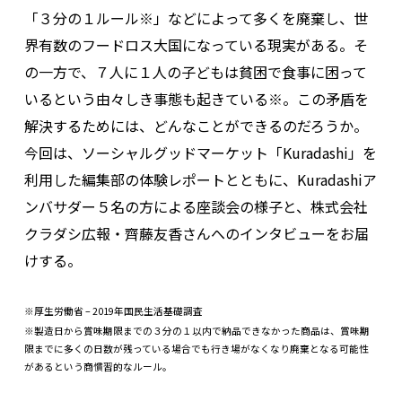
「３分の１ルール※」などによって多くを廃棄し、世
界有数のフードロス大国になっている現実がある。そ
の一方で、７人に１人の子どもは貧困で食事に困って
いるという由々しき事態も起きている※。この矛盾を
解決するためには、どんなことができるのだろうか。
今回は、ソーシャルグッドマーケット「Kuradashi」を
利用した編集部の体験レポートとともに、Kuradashiア
ンバサダー５名の方による座談会の様子と、株式会社
クラダシ広報・齊藤友香さんへのインタビューをお届
けする。
※厚生労働省 – 2019年国民生活基礎調査
※製造日から賞味期限までの３分の１以内で納品できなかった商品は、賞味期
限までに多くの日数が残っている場合でも行き場がなくなり廃棄となる可能性
があるという商慣習的なルール。