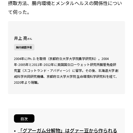
摂取方法、腸内環境とメンタルヘルスの関係性につい
て伺った。
井上 亮
さん
腸内細菌学者
2004年にPh. D.を取得（京都府立大学大学院農学研究科）。2004
年-2005年と2011年-2012年に英国国立ローウェット研究所腸管免疫研
究室（スコットランド・アバディーン）に留学。その後、北海道大学 創
成科学共同研究機構、京都府立大学大学院 生命環境科学研究科を経て、
2020年より現職。
目次
「グアーガム分解物」はグァー豆から作られる