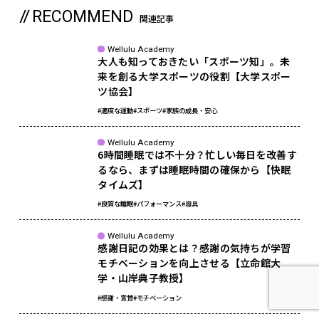
RECOMMEND
関連記事
Wellulu Academy
大人も知っておきたい「スポーツ知」。未
来を創る大学スポーツの役割【大学スポー
ツ協会】
#適度な運動
#スポーツ
#家族の成長・安心
Wellulu Academy
6時間睡眠では不十分？忙しい毎日を改善す
るなら、まずは睡眠時間の確保から【快眠
タイムズ】
#良質な睡眠
#パフォーマンス
#寝具
Wellulu Academy
感謝日記の効果とは？感謝の気持ちが学習
モチベーションを向上させる【立命館大
学・山岸典子教授】
#感謝・賞賛
#モチベーション