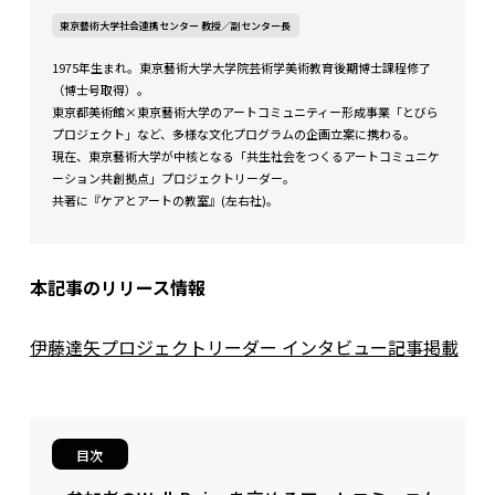
東京藝術大学社会連携センター 教授／副センター長
1975年生まれ。東京藝術大学大学院芸術学美術教育後期博士課程修了
（博士号取得）。
東京都美術館×東京藝術大学のアートコミュニティー形成事業「とびら
プロジェクト」など、多様な文化プログラムの企画立案に携わる。
現在、東京藝術大学が中核となる「共生社会をつくるアートコミュニケ
ーション共創拠点」プロジェクトリーダー。
共著に『ケアとアートの教室』(左右社)。
本記事のリリース情報
伊藤達矢プロジェクトリーダー インタビュー記事掲載
目次