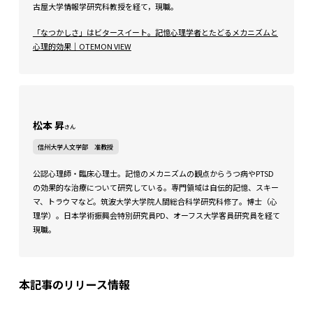
古屋大学情報学研究科教授を経て，現職。
「なつかしさ」はビタースイート。記憶心理学者とたどるメカニズムと
心理的効果｜OTEMON VIEW
松本 昇
さん
信州大学人文学部 准教授
公認心理師・臨床心理士。記憶のメカニズムの観点からうつ病やPTSD
の効果的な治療について研究している。専門領域は自伝的記憶、スキー
マ、トラウマなど。筑波大学大学院人間総合科学研究科修了。博士（心
理学）。日本学術振興会特別研究員PD、オーフス大学客員研究員を経て
現職。
本記事のリリース情報