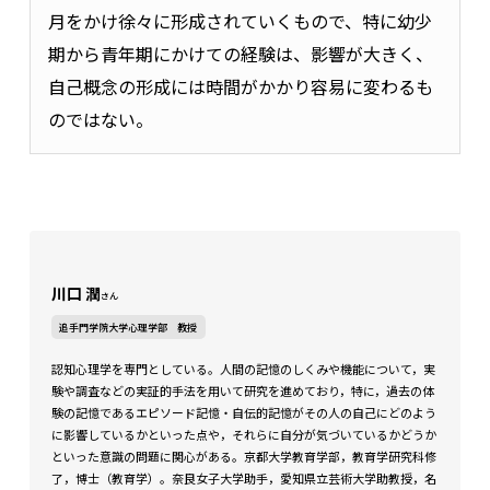
月をかけ徐々に形成されていくもので、特に幼少
期から青年期にかけての経験は、影響が大きく、
自己概念の形成には時間がかかり容易に変わるも
のではない。
川口 潤
さん
追手門学院大学心理学部 教授
認知心理学を専門としている。人間の記憶のしくみや機能について，実
験や調査などの実証的手法を用いて研究を進めており，特に，過去の体
験の記憶であるエピソード記憶・自伝的記憶がその人の自己にどのよう
に影響しているかといった点や，それらに自分が気づいているかどうか
といった意識の問題に関心がある。京都大学教育学部，教育学研究科修
了，博士（教育学）。奈良女子大学助手，愛知県立芸術大学助教授，名