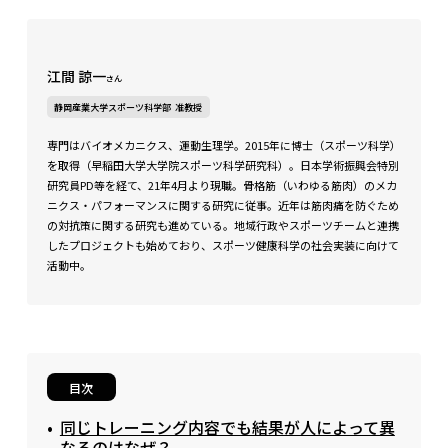
江間 諒一
さん
静岡産業大学スポーツ科学部 准教授
専門はバイオメカニクス、運動生理学。2015年に博士（スポーツ科学）
を取得（早稲田大学大学院スポーツ科学研究科）。日本学術振興会特別
研究員PD等を経て、21年4月より現職。骨格筋（いわゆる筋肉）のメカ
ニクス・パフォーマンスに関する研究に従事。近年は筋肉痛を防ぐため
の対抗策に関する研究も進めている。地域行政やスポーツチームと連携
したプロジェクトも始めており、スポーツ健康科学の社会実装に向けて
活動中。
目次
同じトレーニング内容でも結果が人によって異
なるのはなぜ？