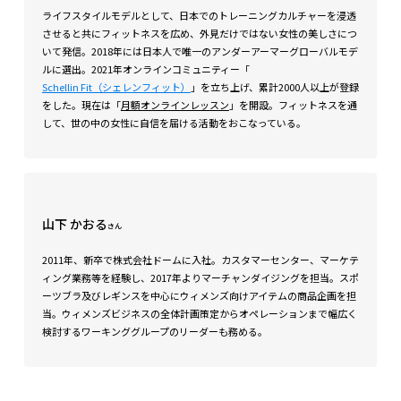
ライフスタイルモデルとして、日本でのトレーニングカルチャーを浸透
させると共にフィットネスを広め、外見だけではない女性の美しさにつ
いて発信。2018年には日本人で唯一のアンダーアーマーグローバルモデ
ルに選出。2021年オンラインコミュニティー「
Schellin Fit（シェレンフィット）
」を立ち上げ、累計2000人以上が登録
をした。現在は「
月額オンラインレッスン
」を開設。フィットネスを通
して、世の中の女性に自信を届ける活動をおこなっている。
山下 かおる
さん
2011年、新卒で株式会社ドームに入社。カスタマーセンター、マーケテ
ィング業務等を経験し、2017年よりマーチャンダイジングを担当。スポ
ーツブラ及びレギンスを中心にウィメンズ向けアイテムの商品企画を担
当。ウィメンズビジネスの全体計画策定からオペレーションまで幅広く
検討するワーキンググループのリーダーも務める。