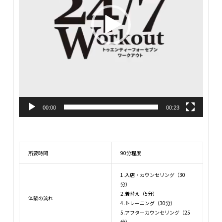
監修者：竹綱
身体の変化は、スタート時の体型や目的によってかなり変わり
ます。
特に、もともと体脂肪がそこまで多くない方や「痩せる」より
00:00
00:23
「筋肉をつけながら身体を変えたい」という場合は、短期間で
大きく体重が落ちるケースばかりではありません。 また、
24/7
ワークアウトではトレーナー変更も可能
なので、「もっとこう
いう指導が合いそう」といった希望があれば、遠慮なく相談し
所要時間
90分程度
ていただきたいと考えています。
1.入店・カウンセリング（30
分）
2.着替え（5分）
体験の流れ
4.トレーニング（30分）
公式サイトで詳細を見る
5.アフターカウンセリング（25
分）