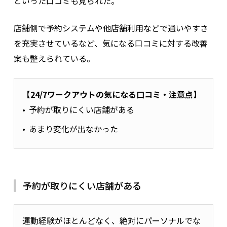
といった口コミも見られた。
そうした声をもとに、
その方に合ったサポートやトレーニング
店舗側で予約システムや他店舗利用などで通いやすさ
内容へ調整しています
。
を充実させているなど、気になる口コミに対する改善
案も整えられている。
ダイエットプログラムがいい
【24/7ワークアウトの気になる口コミ・注意点】
予約が取りにくい店舗がある
ジムを複数見学して決めましたが、トレーナーさ
んが優しくて厳しいので、楽しく続けられていま
あまり変化が出なかった
す。目標も達成することが出来、満足していま
す。コースも色々あり、通いやすいのでお勧めで
す。
予約が取りにくい店舗がある
引用：
Google Map口コミ
11 か月前
運動経験がほとんどなく、絶対にパーソナルでな