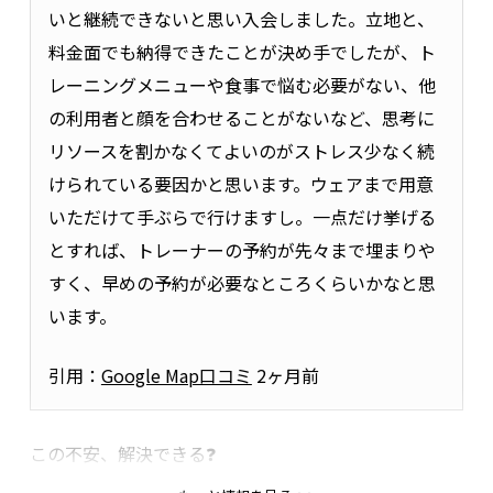
💡評価される理由
いと継続できないと思い入会しました。立地と、
料金面でも納得できたことが決め手でしたが、ト
レーニングメニューや食事で悩む必要がない、他
の利用者と顔を合わせることがないなど、思考に
リソースを割かなくてよいのがストレス少なく続
けられている要因かと思います。ウェアまで用意
いただけて手ぶらで行けますし。一点だけ挙げる
監修者：竹綱
とすれば、トレーナーの予約が先々まで埋まりや
すく、早めの予約が必要なところくらいかなと思
います。
ダイエットの基本的な考え方は、他のジムと大きく変わらない
と思っています。
引用：
Google Map口コミ
2ヶ月前
しかし、24/7ワークアウトでは「
その内容をどれだけ続けられ
るか
」という点を重視しています。 ダイエット期間中に食べす
ぎてしまったり、モチベーションが落ちたりすることもあり、
この不安、解決できる❓
そういう時に「ダメでしたね」で終わらせるのではなく、「
じ
ゃあ次はどう戻していくか
」を一緒に整理することを大切にし