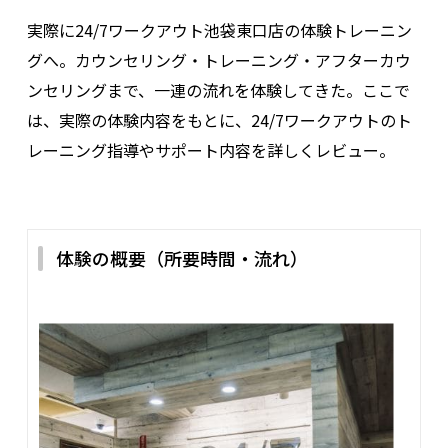
実際に24/7ワークアウト池袋東口店の体験トレーニン
グへ。カウンセリング・トレーニング・アフターカウ
あまり変化が出なかった
ンセリングまで、一連の流れを体験してきた。ここで
は、実際の体験内容をもとに、24/7ワークアウトのト
レーニング指導やサポート内容を詳しくレビュー。
私の場合は、２カ月プラス1カ月延長で体重がニ
キロ落ちただけで見た目ほとんど変化なしです。
この結果の原因はトレーナーの質というよりは自
分の体質じゃないかなと思っています。元々太っ
体験の概要（所要時間・流れ）
てるわけではなく、筋肉が少ない上に脂肪が付い
てたので痩せマッチョになりたくて行きました。
3カ月じゃ筋肉はつきませんね。
でも運動習慣が無かった私が週１回か２回ジムに
行くようになって１年経つので、そこは感謝して