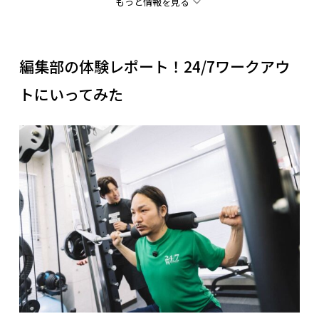
もっと情報を見る
ています。
「途中で折れずに続けられるサポート」を大切にすることで、
最終的なダイエット成功につながると考えています。
編集部の体験レポート！24/7ワークアウ
トにいってみた
公式サイトで詳細を見る
監修者：竹綱
人気の時間帯やトレーナーによっては、予約が埋まりやすいタ
イミングはあります。そのため、24/7ワークアウトではトレー
ナーの採用・育成を進めながら、できるだけ予約が取りやすい
環境づくりをおこなっています。
また、都内であれば
他店舗の利用もできる(※)
ため、「今日は会
社近く」「休日は自宅近く」といった形で店舗を使い分ける方
もいます。
スケジュールに合わせて柔軟に調整していただけるよ
うなシステム
になっています。
※一部店舗を除く