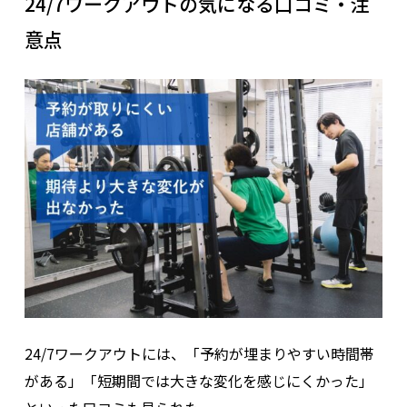
24/7ワークアウトの気になる口コミ・注
意点
監修者：竹綱
24/7ワークアウトでは、「始めやすさ」や「続けやすさ」も重
視して料金プランを設計しています。月額制や回数制など、生活
スタイルや目標に合わせて選べるようにしているのも特徴で
す。
トレーニング指導や食事サポートはもちろん大切ですが、それ
以上に「
どれだけお客様に寄り添えるか
」「
相談しやすい関係
を作れるか
」もかなり重要です。 そのため、24/7ワークアウト
24/7ワークアウトには、「予約が埋まりやすい時間帯
ではコミュニケーションも大切にしていて、「きつい」「不
がある」「短期間では大きな変化を感じにくかった」
安」「ここが分からない」といったことも含めて、気になるこ
とは遠慮なく伝えていただきたいと考えています。