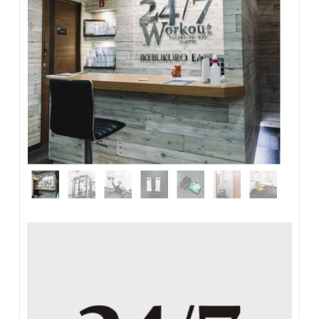
います。短期間で成果を出すというのは、太って
る人が食事制限と適度な運動をして痩せる場合の
みで、どちらかというと内臓脂肪多い人の方が効
果出ますね。それと本人の体質が大きく影響する
なと思いました。
引用：
みん評
※個人の実体験による感想であり効果を保証する
ものではありません。
動
この不安、解決できる❓
画
プ
レ
ー
ヤ
ー