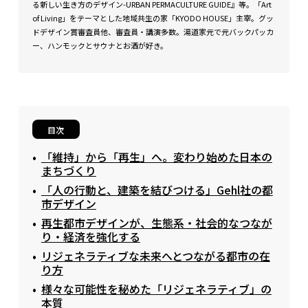
る新しい生き方のデザイン-URBAN PERMACULTURE GUIDE』等。「Art
of Living」をテーマとした地域共生の家「KYODO HOUSE」主宰。グッ
ドデザイン賞審査員他、審査員・講演多数。湯道家元で元バックパッカ
ー、ハンモックとサウナとお酒が好き。
目次
「維持」から「再生」へ。変わり始めた日本の
まちづくり
「人の行動と、建築を結びつける」Gehl社の都
市デザイン
再生都市デザインが、生態系・社会的なつなが
り・経済を強化する
リジェネラティブな未来へとつながる都市の在
り方
様々な可能性を秘めた「リジェネラティブ」の
本質