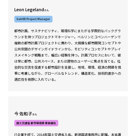
Leon Legeland
さん
Gehl社 Project Manager
都市計画、サステナビリティ、環境科学にまたがる学際的なバックグラ
ウンドを持つプロジェクトマネージャー。ベルリンとコペンハーゲンで
複数の都市計画プロジェクトに携わり、大規模な都市開発コンセプトや
公共空間のデザインガイドラインから、モビリティコンセプトやプレイ
スメイキング戦略まで、幅広い経験を持つ。計画プロセスにおいて、彼
は常に都市、公共スペース、または建物のユーザーに焦点を当てる。社
会的な交流を促進する都市設計を支援し、地域、環境、経済の問題を慎
重に考慮しながら、グローバルなトレンド、構造変化、技術的進歩への
適応性を視野に入れている。
今 佐和子
さん
国土交通省 都市環境課 課長補佐
IT企業を経て、2014年国土交通省入省。新潟国道事務所に配属。本省異