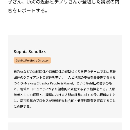
子さん、UoCの近藤ヒデノリさんが登壇した講演の内
容をレポートする。
Sophia Schuff
さん
Gehl社 Portfolio Director
自治体などの公的団体や慈善団体の戦略づくりを担うチームで主に慈善
団体のクライアントの案件を率い、「人と地球の幸福を最優先するまち
づくり=Making Cities for People & Planet」というGehl社の哲学のも
と、地域やコミュニティがより健康的に変化するよう指揮をとる。人類
学者としての経歴と、環境における人間の経験に対する深い理解のもと
に、都市変革のプロセスが持続的な社会的・健康的影響を促進すること
に貢献する。