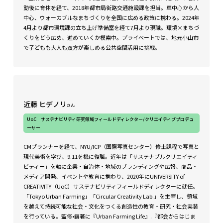
動後に育休を経て、2018年都市局街路交通施設課を担当。車中心から人
中心、ウォーカブルなまちづくりを全国に広める政策に携わる。2024年
4月より都市環境課の立ち上げ準備室を経て7月より現職。環境×まちづ
くりをどう広め、進めていくか模索中。プライベートでは、地元小山市
で子どもも大人も双方が楽しめる公共空間活用に挑戦。
近藤 ヒデノリ
さん
UoC サステナビリティ研究領域フィールドディレクター/クリエイティブプロデュ
ーサー
CMプランナーを経て、NYU/ICP（国際写真センター）修士課程で写真と
現代美術を学び、9.11を機に復職。近年は「サステナブルクリエイティ
ビティー」を軸に企業・自治体・地域のブランディングや広報、商品・
メディア開発、イベントや教育に携わり、2020年にUNIVERSITY of
CREATIVITY（UoC）サステナビリティフィールドディレクターに就任。
「Tokyo Urban Farming」「Circular Creativity Lab.」を主宰し、領域
を越えて持続可能な社会・文化をつくる創造性の教育・研究・社会実装
を行っている。監修•編著に『Urban Farming Life』.『都会からはじま