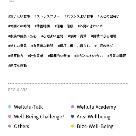
TAG
#おいしい食事
#ストレスフリー
#バランスよい食事
#人との出会い
#仲間との時間
#休養時間
#信用・信頼
#外見のきれいさ
#家族の成長・安心
#心地よい空間
#感謝・賞賛
#挑戦できる環境
#新しい発見
#有意義な時間
#環境に優しい暮らし
#生涯の学び
#相互協力
#社会貢献
#積極的な参加
#自然との触れ合い
#良質な睡眠
#適度な運動
REGULARS
Wellulu-Talk
Wellulu Academy
Well-Being Challenge!
Area Wellbeing
Others
Biz4-Well-Being