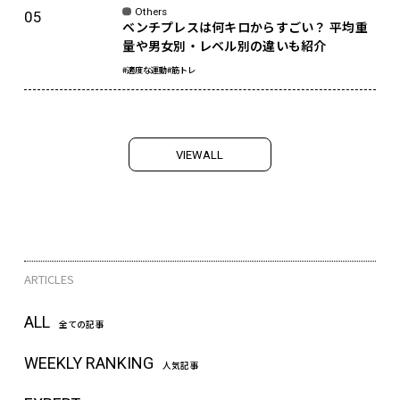
Others
ベンチプレスは何キロからすごい？ 平均重
量や男女別・レベル別の違いも紹介
#適度な運動
#筋トレ
V
I
E
W
A
L
L
ARTICLES
ALL
全ての記事
WEEKLY RANKING
人気記事