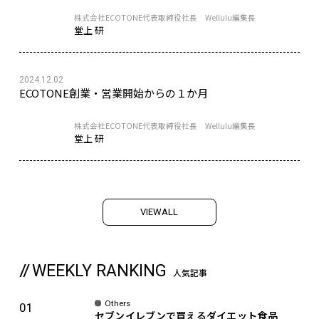
株式会社ECOTONE代表取締役社長 Wellulu編集長
堂上 研
2024.12.02
ECOTONE創業・営業開始からの１か月
株式会社ECOTONE代表取締役社長 Wellulu編集長
堂上 研
V
I
E
W
A
L
L
WEEKLY RANKING
人気記事
Others
セブンイレブンで買えるダイエット食品