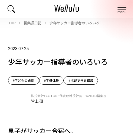
TOP
編集長日記
少年サッカー指導者のいろいろ
2023.07.25
少年サッカー指導者のいろいろ
#子どもの成長
#子供体験
#挑戦できる環境
株式会社ECOTONE代表取締役社長 Wellulu編集長
堂上 研
息子がサッカー合宿へ。