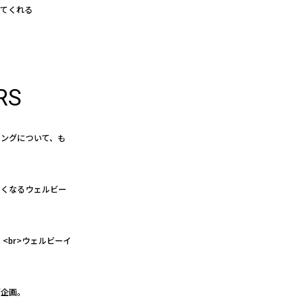
えてくれる
RS
イングについて、も
たくなるウェルビー
<br>ウェルビーイ
グ企画。