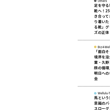
Others
足を守る
靴へ！2
き合って
り着いた
る靴」グ
ズの正体
Biz4-Wel
「面白そ
境界を溶
業・久野
顔の循環
明日への
会
Wellulu-T
馬という
意識のバ
スローグ