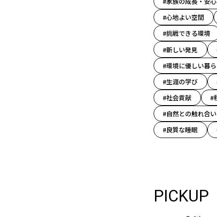
#家族の成長・安心
#心地よい空間
#挑戦できる環境
#新しい発見
#環境に優しい暮ら
#生涯の学び
#社会貢献
#
#自然との触れ合い
#良質な睡眠
PICKUP