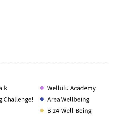
alk
Wellulu Academy
g Challenge!
Area Wellbeing
Biz4-Well-Being