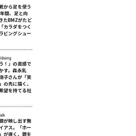
靴から足を使う
5年間、足と向
きたBMZがたど
「カラダをつく
ラビングシュー
l-Being
う！」の直感で
かす。森永乳
浩子さんが「笑
」の先に描く、
希望を持てる社
alk
鏡が映し出す無
イアス。「ホー
」が導く、鎧を