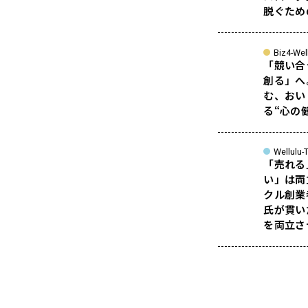
脱ぐため
Biz4-Wel
「競い合
創る」へ
む、おい
る“心の
Wellulu-T
「売れる
い」は両
クル創業
氏が貫い
を両立さ