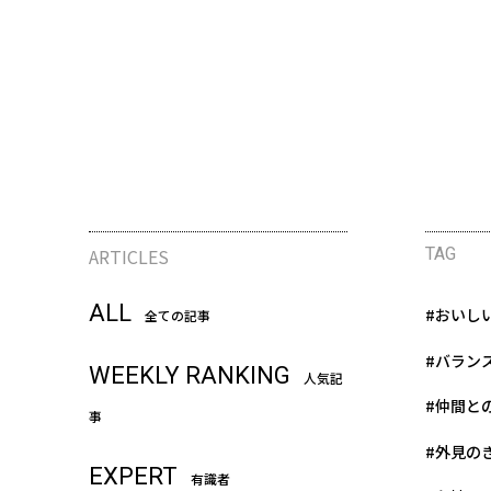
ARTICLES
TAG
ALL
#おいし
全ての記事
#バラン
WEEKLY RANKING
人気記
#仲間と
事
#外見の
EXPERT
有識者