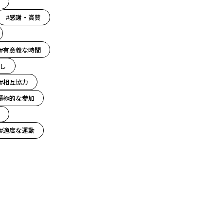
#感謝・賞賛
#有意義な時間
し
#相互協力
積極的な参加
#適度な運動