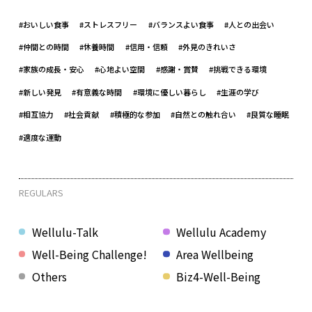
#おいしい食事
#ストレスフリー
#バランスよい食事
#人との出会い
#仲間との時間
#休養時間
#信用・信頼
#外見のきれいさ
#家族の成長・安心
#心地よい空間
#感謝・賞賛
#挑戦できる環境
#新しい発見
#有意義な時間
#環境に優しい暮らし
#生涯の学び
#相互協力
#社会貢献
#積極的な参加
#自然との触れ合い
#良質な睡眠
#適度な運動
REGULARS
Wellulu-Talk
Wellulu Academy
Well-Being Challenge!
Area Wellbeing
Others
Biz4-Well-Being