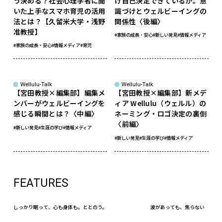
う決める？社会心理学者に聞
け自己決定できているか。意
いた上手なスマホ育児の活用
識づけとウェルビーイングの
法とは？【久留米大学・浅野
関係性〈後編〉
准教授】
#家族の成長・安心
#新しい発見
#情報メディア
#家族の成長・安心
#情報メディア
#育児
Wellulu-Talk
Wellulu-Talk
【宮田教授×編集部】編集メ
【宮田教授×編集部】新メデ
ンバーがウェルビーイングを
ィア Wellulu（ウェルル）の
感じる瞬間とは？〈中編〉
ネーミング・ロゴ決定の裏側
〈前編〉
#新しい発見
#生涯の学び
#情報メディア
#新しい発見
#生涯の学び
#情報メディア
FEATURES
しっかり眠って、心も身体も。ととのう。
波があっても、焦らない