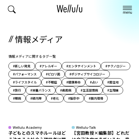
情報メディア
情報メディアに関するタグ一覧
#新しい発見
#アレルギー
#エンタテインメント
#テクノロジー
#パフォーマンス
#ピロリ菌
#ポジティブサイコロジー
#ライフスタイル
#不眠症
#健康寿命
#占い
#居住地
#旅行
#栄養バランス
#歯周病
#生活習慣病
#生理痛
#眼病
#緑内障
#老化
#脳卒中
#腸内環境
Wellulu Academy
Wellulu-Talk
子どもとのスマホルールはど
【宮田教授×編集部】どれだ