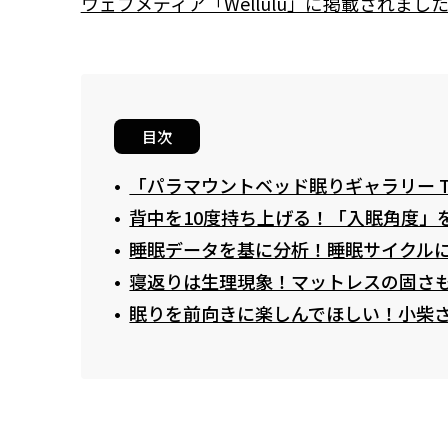
ウェブメディア「Wellulu」に掲載されまし
目次
「パラマウントベッド眠りギャラリー T
背中を10度持ち上げる！「入眠角度」
睡眠データを基に分析！睡眠サイクル
寝返りは生理現象！マットレスの固さ
眠りを前向きに楽しんでほしい！小柴