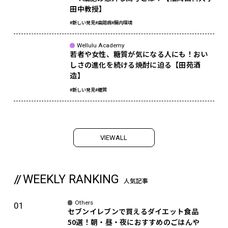
田中教授】
#新しい発見
#歯周病
#腸内環境
Wellulu Academy
若者や女性、糖質が気になる人にも！おい
しさの進化を続ける焼酎に迫る【田苑酒
造】
#新しい発見
#糖質
V
I
E
W
A
L
L
WEEKLY RANKING
人気記事
Others
セブンイレブンで買えるダイエット食品
50選！朝・昼・夜におすすめのごはんや