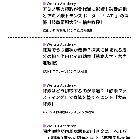
Wellulu Academy
アミノ酸の摂取が骨代謝に影響！破骨細胞
とアミノ酸トランスポーター「LAT1」の関
係【岐阜薬科大学・檜井教授】
#新しい発見
#栄養バランス
#生活習慣病
Wellulu Academy
抹茶でうつ症状が改善？抹茶に含まれる成
分の相互作用とその効果【熊本大学・倉内
准教授】
#ストレスフリー
#バランスよい食事
Wellulu Academy
酵素はどう摂取するのが最適？「酵素ファ
スティング」で身体を整えるヒント【大高
酵素】
#バランスよい食事
#ファスティング
#酵素
Wellulu Academy
腸内環境が歯周病悪化の引き金に！ヘルパ
ーT細胞の意外な関与とは？【福岡歯科大学