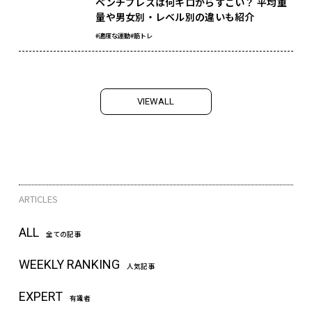
ベンチプレスは何キロからすごい？ 平均重
量や男女別・レベル別の違いも紹介
#適度な運動
#筋トレ
V
I
E
W
A
L
L
ARTICLES
ALL
全ての記事
WEEKLY RANKING
人気記事
EXPERT
有識者