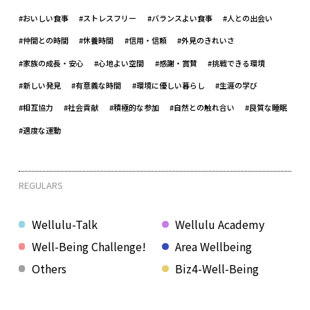
#おいしい食事
#ストレスフリー
#バランスよい食事
#人との出会い
#仲間との時間
#休養時間
#信用・信頼
#外見のきれいさ
#家族の成長・安心
#心地よい空間
#感謝・賞賛
#挑戦できる環境
#新しい発見
#有意義な時間
#環境に優しい暮らし
#生涯の学び
#相互協力
#社会貢献
#積極的な参加
#自然との触れ合い
#良質な睡眠
#適度な運動
REGULARS
Wellulu-Talk
Wellulu Academy
Well-Being Challenge!
Area Wellbeing
Others
Biz4-Well-Being