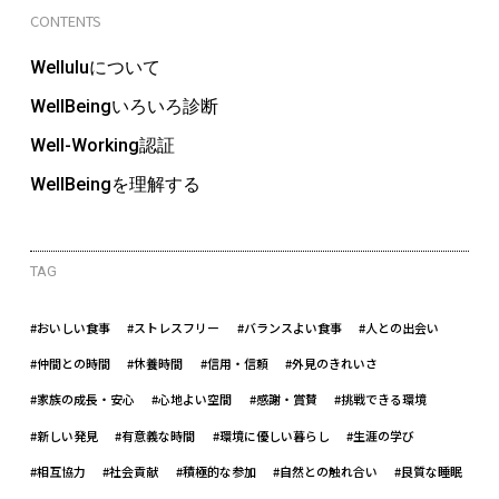
CONTENTS
Welluluについて
WellBeingいろいろ診断
Well-Working認証
WellBeingを理解する
TAG
#おいしい食事
#ストレスフリー
#バランスよい食事
#人との出会い
#仲間との時間
#休養時間
#信用・信頼
#外見のきれいさ
#家族の成長・安心
#心地よい空間
#感謝・賞賛
#挑戦できる環境
#新しい発見
#有意義な時間
#環境に優しい暮らし
#生涯の学び
#相互協力
#社会貢献
#積極的な参加
#自然との触れ合い
#良質な睡眠