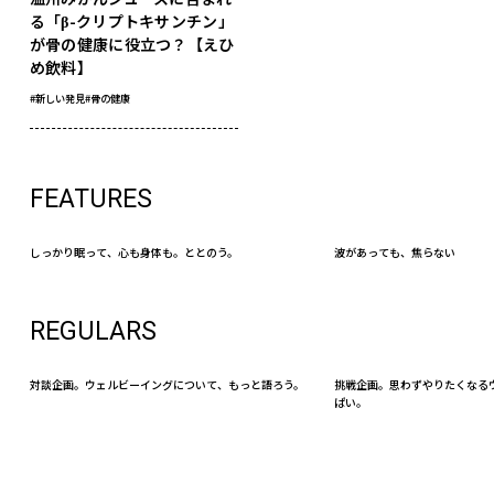
る「β-クリプトキサンチン」
が骨の健康に役立つ？【えひ
め飲料】
#新しい発見
#骨の健康
FEATURES
しっかり眠って、心も身体も。ととのう。
波があっても、焦らない
REGULARS
対談企画。ウェルビーイングについて、もっと語ろう。
挑戦企画。思わずやりたくなる
ぱい。