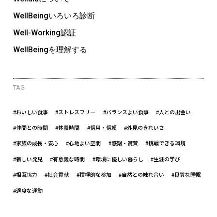
WellBeingいろいろ診断
Well-Working認証
WellBeingを理解する
TAG
#おいしい食事
#ストレスフリー
#バランスよい食事
#人との出会い
#仲間との時間
#休養時間
#信用・信頼
#外見のきれいさ
#家族の成長・安心
#心地よい空間
#感謝・賞賛
#挑戦できる環境
#新しい発見
#有意義な時間
#環境に優しい暮らし
#生涯の学び
#相互協力
#社会貢献
#積極的な参加
#自然との触れ合い
#良質な睡眠
#適度な運動