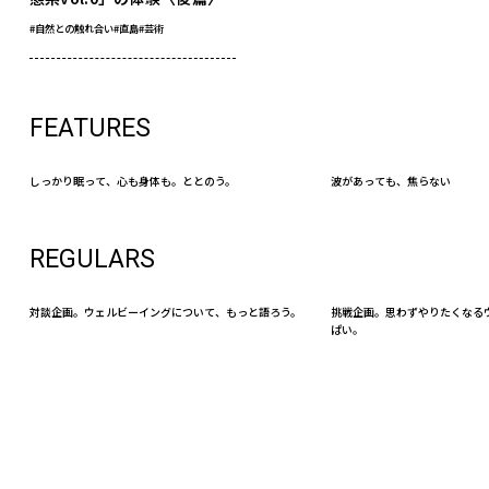
#自然との触れ合い
#直島
#芸術
FEATURES
しっかり眠って、心も身体も。ととのう。
波があっても、焦らない
REGULARS
対談企画。ウェルビーイングについて、もっと語ろう。
挑戦企画。思わずやりたくなる
ぱい。