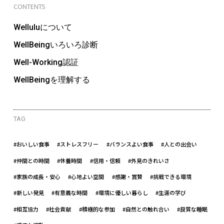
CONTENTS
Welluluについて
WellBeingいろいろ診断
Well-Working認証
WellBeingを理解する
TAG
#おいしい食事
#ストレスフリー
#バランスよい食事
#人との出会い
#仲間との時間
#休養時間
#信用・信頼
#外見のきれいさ
#家族の成長・安心
#心地よい空間
#感謝・賞賛
#挑戦できる環境
#新しい発見
#有意義な時間
#環境に優しい暮らし
#生涯の学び
#相互協力
#社会貢献
#積極的な参加
#自然との触れ合い
#良質な睡眠