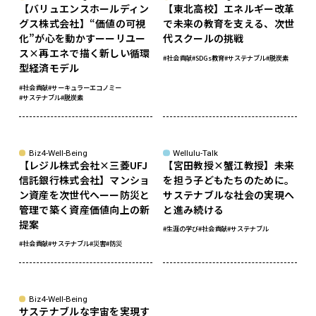
【バリュエンスホールディン
【東北高校】エネルギー改革
グス株式会社】“価値の可視
で未来の教育を支える、次世
化”が心を動かすーーリユー
代スクールの挑戦
ス×再エネで描く新しい循環
#社会貢献
#SDGs教育
#サステナブル
#脱炭素
型経済モデル
#社会貢献
#サーキュラーエコノミー
#サステナブル
#脱炭素
sponsored
Biz4-Well-Being
Wellulu-Talk
【レジル株式会社×三菱UFJ
【宮田教授×蟹江教授】未来
信託銀行株式会社】マンショ
を担う子どもたちのために。
ン資産を次世代へーー防災と
サステナブルな社会の実現へ
管理で築く資産価値向上の新
と進み続ける
提案
#生涯の学び
#社会貢献
#サステナブル
#社会貢献
#サステナブル
#災害
#防災
Biz4-Well-Being
サステナブルな宇宙を実現す