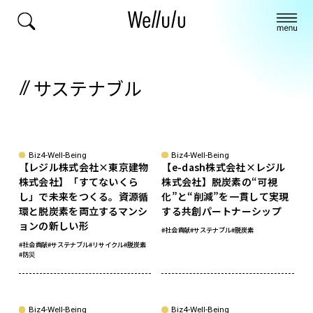
サステナブル
sponsored
sponsored
Biz4-Well-Being
Biz4-Well-Being
【レジル株式会社×東京建物
【e-dash株式会社×レジル
株式会社】「すてないくら
株式会社】脱炭素の“可視
し」で未来をつくる。資源循
化”と“削減”を一貫して実現
環と脱炭素を両立するマンシ
する共創パートナーシップ
ョンの新しい形
#社会貢献
#サステナブル
#脱炭素
#社会貢献
#サステナブル
#リサイクル
#脱炭素
#防災
sponsored
sponsored
Biz4-Well-Being
Biz4-Well-Being