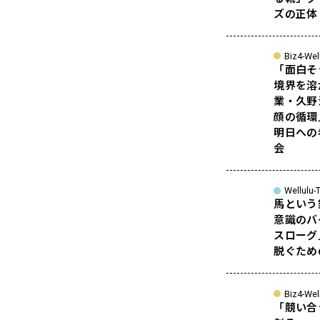
ズの正体
Biz4-Wel
「面白そ
境界を溶
業・久野
顔の循環
明日への
会
Wellulu-T
馬という
意識のバ
スローグ
脱ぐため
Biz4-Wel
「競い合