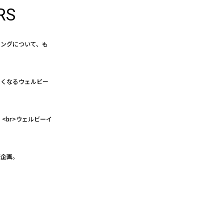
RS
イングについて、も
たくなるウェルビー
<br>ウェルビーイ
グ企画。