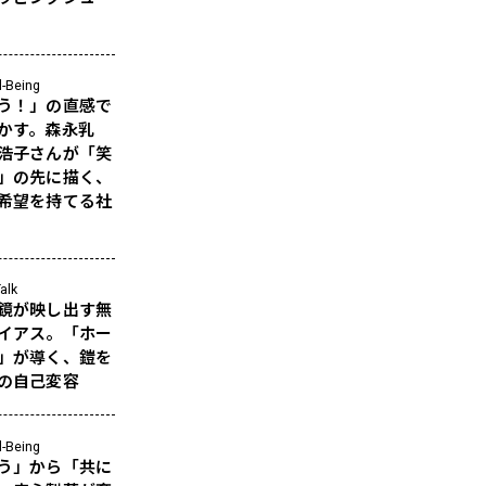
l-Being
う！」の直感で
かす。森永乳
浩子さんが「笑
」の先に描く、
希望を持てる社
alk
鏡が映し出す無
イアス。「ホー
」が導く、鎧を
の自己変容
l-Being
う」から「共に