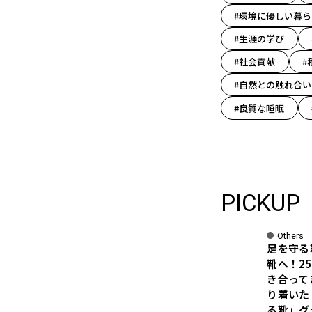
#環境に優しい暮ら
#生涯の学び
#社会貢献
#
#自然との触れ合い
#良質な睡眠
PICKUP
Others
足を守る
靴へ！2
き合って
り着いた
る靴」グ