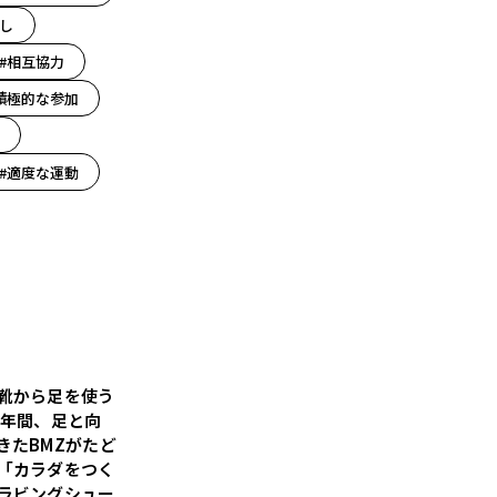
し
#相互協力
積極的な参加
#適度な運動
靴から足を使う
5年間、足と向
きたBMZがたど
「カラダをつく
ラビングシュー