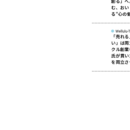
創る」へ
む、おい
る“心の
Wellulu-T
「売れる
い」は両
クル創業
氏が貫い
を両立さ