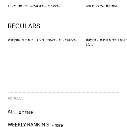
しっかり眠って、心も身体も。ととのう。
波があっても、焦らない
REGULARS
対談企画。ウェルビーイングについて、もっと語ろう。
挑戦企画。思わずやりたくなる
ぱい。
ARTICLES
ALL
全ての記事
WEEKLY RANKING
人気記事