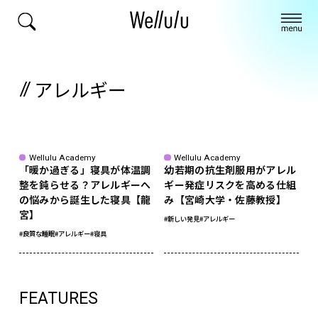
アレルギー
Wellulu Academy
Wellulu Academy
「暖か過ぎる」寝具が体温調
幼若期の抗生剤服用がアレル
整を鈍らせる？アレルギーへ
ギー発症リスクを高める仕組
の悩みから誕生した寝具【龍
み【宮崎大学・佐藤教授】
宮】
#新しい発見
#アレルギー
#良質な睡眠
#アレルギー
#寝具
FEATURES