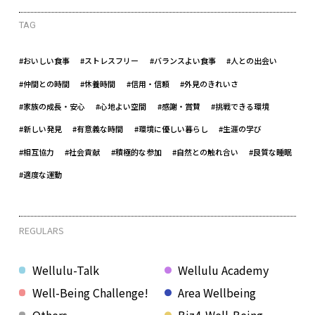
TAG
#おいしい食事
#ストレスフリー
#バランスよい食事
#人との出会い
#仲間との時間
#休養時間
#信用・信頼
#外見のきれいさ
#家族の成長・安心
#心地よい空間
#感謝・賞賛
#挑戦できる環境
#新しい発見
#有意義な時間
#環境に優しい暮らし
#生涯の学び
#相互協力
#社会貢献
#積極的な参加
#自然との触れ合い
#良質な睡眠
#適度な運動
REGULARS
Wellulu-Talk
Wellulu Academy
Well-Being Challenge!
Area Wellbeing