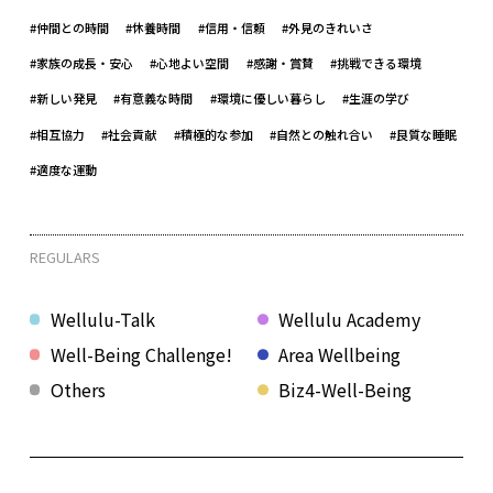
#仲間との時間
#休養時間
#信用・信頼
#外見のきれいさ
#家族の成長・安心
#心地よい空間
#感謝・賞賛
#挑戦できる環境
#新しい発見
#有意義な時間
#環境に優しい暮らし
#生涯の学び
#相互協力
#社会貢献
#積極的な参加
#自然との触れ合い
#良質な睡眠
#適度な運動
REGULARS
Wellulu-Talk
Wellulu Academy
Well-Being Challenge!
Area Wellbeing
Others
Biz4-Well-Being