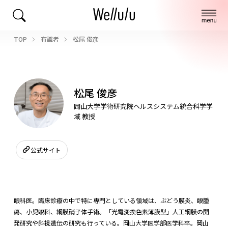
TOP
有識者
松尾 俊彦
松尾 俊彦
岡山大学学術研究院ヘルスシステム統合科学学
域 教授
公式サイト
眼科医。臨床診療の中で特に専門としている領域は、ぶどう膜炎、眼腫
瘍、小児眼科、網膜硝子体手術。「光電変換色素薄膜型」人工網膜の開
発研究や斜視遺伝の研究も行っている。岡山大学医学部医学科卒。岡山