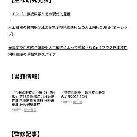
・
モンゴル伝統医学とその現代的意義
・
人工臓器の最前線(vol.3)光電変換色素薄膜型の人工網膜OUReP(オーレッ
プ)
・
光電変換色素結合薄膜型人工網膜によって誘起されるrd1マウス摘出変性
網膜組織の活動電位スパイク
【書籍情報】
「今日の眼疾患治療指針 第4
「交感性眼炎」 眼科疾患最新
版」 第16章 眼窩疾患 横紋筋
の治療2022-2024
肉腫 平滑筋肉腫 骨腫 神経線
引用元：
南江堂
維腫,神経線維腫症
引用元：
医学書院
【監修記事】