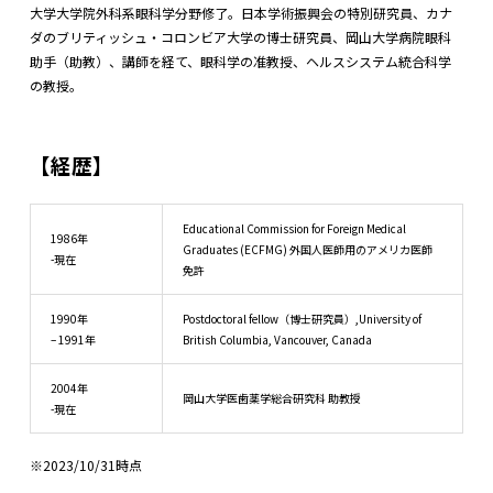
大学大学院外科系眼科学分野修了。日本学術振興会の特別研究員、カナ
ダのブリティッシュ・コロンビア大学の博士研究員、岡山大学病院眼科
助手（助教）、講師を経て、眼科学の准教授、ヘルスシステム統合科学
の教授。
【経歴】
Educational Commission for Foreign Medical
1986年
Graduates (ECFMG) 外国人医師用のアメリカ医師
-現在
免許
1990年
Postdoctoral fellow（博士研究員）,University of
– 1991年
British Columbia, Vancouver, Canada
2004年
岡山大学医歯薬学総合研究科 助教授
-現在
※2023/10/31時点