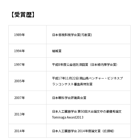
【受賞歴】
1989年
日本弱視斜視学会賞(弓削賞)
1994年
結城賞
1997年
平成8年度公益信託須田賞（日本緑内障学会賞）
平成17年11月22日 岡山県ベンチャー・ビジネスプ
2005年
ランコンテスト審査員特別賞
2007年
日本眼科学会評議員会賞
日本人工臓器学会 第50回大会論文中の最優秀論文
2013年
Tominaga Award2013
2014年
日本人工臓器学会 2014年度論文賞（広領域）