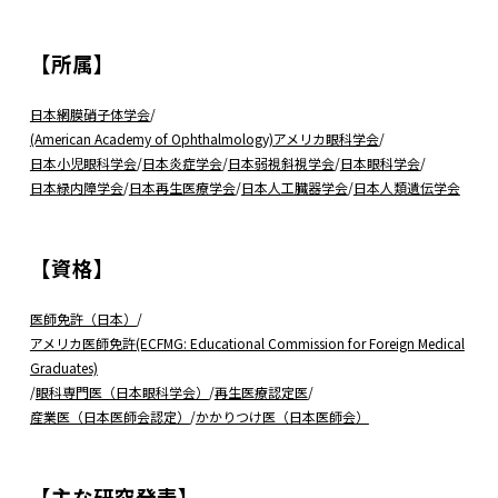
【所属】
日本網膜硝子体学会
/
(American Academy of Ophthalmology)アメリカ眼科学会
/
日本小児眼科学会
/
日本炎症学会
/
日本弱視斜視学会
/
日本眼科学会
/
日本緑内障学会
/
日本再生医療学会
/
日本人工臓器学会
/
日本人類遺伝学会
【資格】
医師免許（日本）
/
アメリカ医師免許(ECFMG: Educational Commission for Foreign Medical
Graduates)
/
眼科専門医（日本眼科学会）
/
再生医療認定医
/
産業医（日本医師会認定）
/
かかりつけ医（日本医師会）
【主な研究発表】