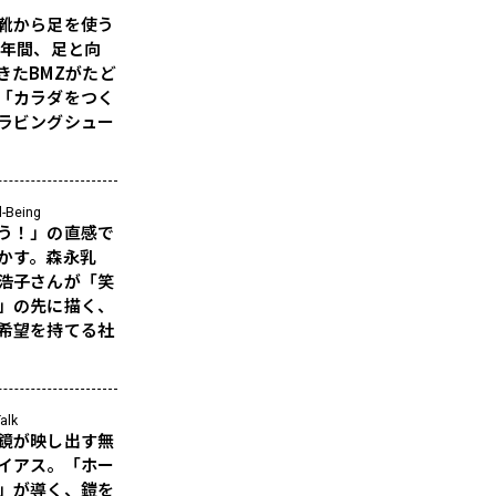
靴から足を使う
5年間、足と向
きたBMZがたど
「カラダをつく
ラビングシュー
l-Being
う！」の直感で
かす。森永乳
浩子さんが「笑
」の先に描く、
希望を持てる社
alk
鏡が映し出す無
イアス。「ホー
」が導く、鎧を