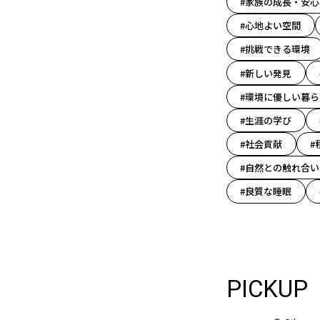
#家族の成長・安心
#心地よい空間
#挑戦できる環境
#新しい発見
#環境に優しい暮ら
#生涯の学び
#社会貢献
#
#自然との触れ合い
#良質な睡眠
PICKUP