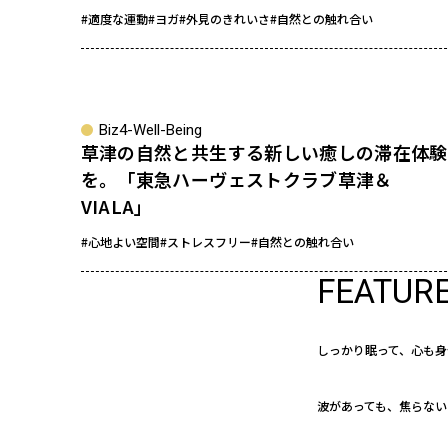
#適度な運動
#ヨガ
#外見のきれいさ
#自然との触れ合い
sponsored
Biz4-Well-Being
草津の自然と共生する新しい癒しの滞在体験
を。「東急ハーヴェストクラブ草津＆
VIALA」
#心地よい空間
#ストレスフリー
#自然との触れ合い
FEATUR
しっかり眠って、心も身
波があっても、焦らない