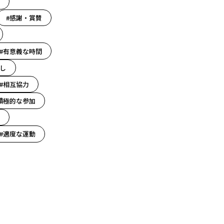
#感謝・賞賛
#有意義な時間
し
#相互協力
積極的な参加
#適度な運動