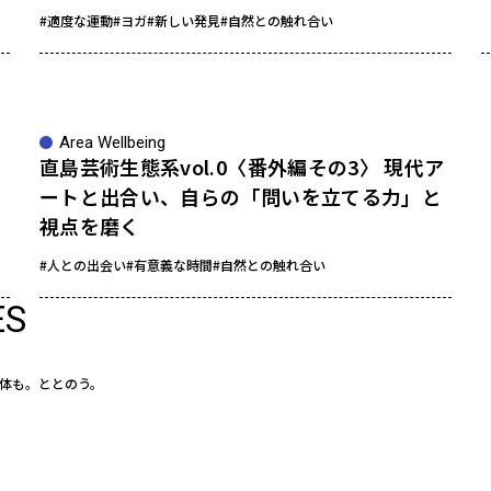
#適度な運動
#ヨガ
#新しい発見
#自然との触れ合い
Area Wellbeing
直島芸術生態系vol.0〈番外編その3〉 現代ア
ートと出合い、自らの「問いを立てる力」と
視点を磨く
#人との出会い
#有意義な時間
#自然との触れ合い
ES
体も。ととのう。