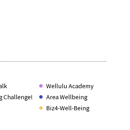
alk
Wellulu Academy
g Challenge!
Area Wellbeing
Biz4-Well-Being