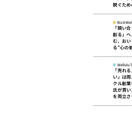
脱ぐため
Biz4-Wel
「競い合
創る」へ
む、おい
る“心の
Wellulu-T
「売れる
い」は両
クル創業
氏が貫い
を両立さ