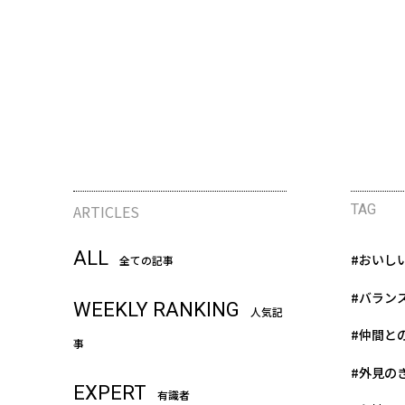
ARTICLES
TAG
ALL
#おいし
全ての記事
#バラン
WEEKLY RANKING
人気記
#仲間と
事
#外見の
EXPERT
有識者