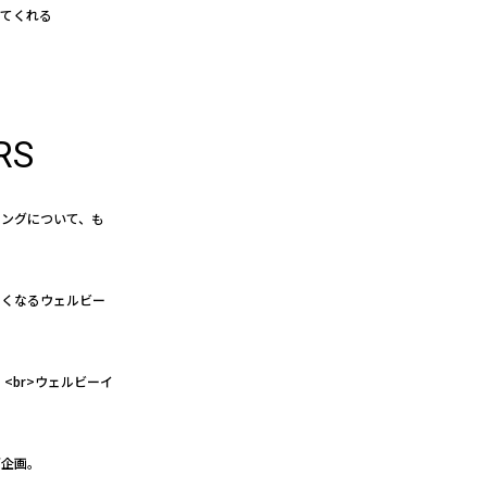
えてくれる
RS
イングについて、も
たくなるウェルビー
<br>ウェルビーイ
グ企画。