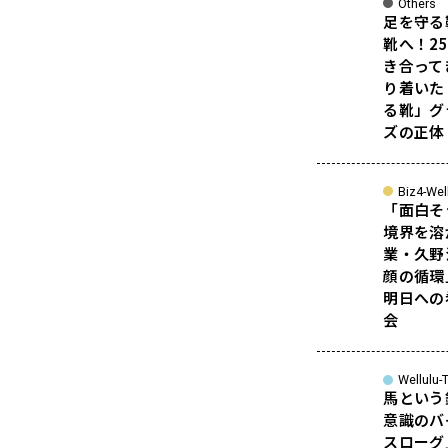
Others
足を守る
靴へ！2
き合って
り着いた
る靴」グ
ズの正体
Biz4-Wel
「面白そ
境界を溶
業・久野
顔の循環
明日への
会
Wellulu-T
馬という
意識のバ
スローグ