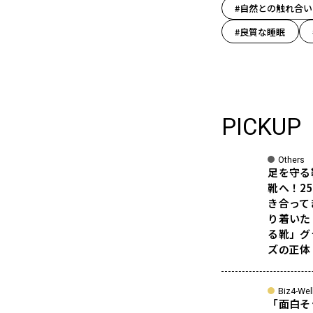
#自然との触れ合い
#良質な睡眠
PICKUP
Others
足を守る
靴へ！2
き合って
り着いた
る靴」グ
ズの正体
Biz4-Wel
「面白そ