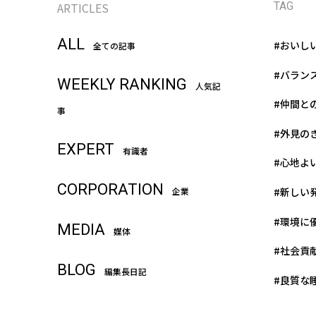
ARTICLES
TAG
ALL
#おいし
全ての記事
#バラン
WEEKLY RANKING
人気記
#仲間と
事
#外見の
EXPERT
有識者
#心地よ
CORPORATION
#新しい
企業
#環境に
MEDIA
媒体
#社会貢
BLOG
編集長日記
#良質な