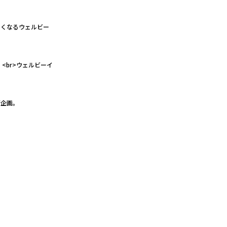
たくなるウェルビー
<br>ウェルビーイ
グ企画。