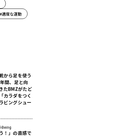
#適度な運動
靴から足を使う
5年間、足と向
きたBMZがたど
「カラダをつく
ラビングシュー
l-Being
う！」の直感で