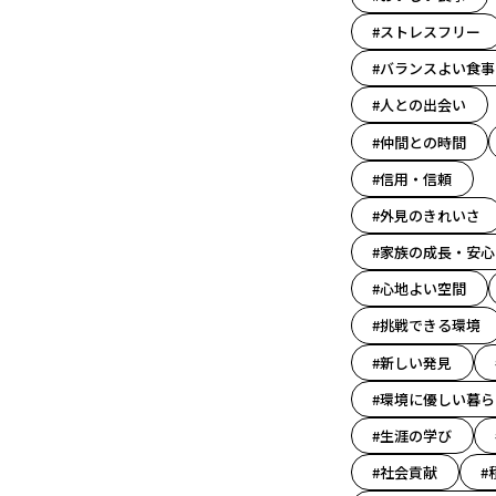
#ストレスフリー
#バランスよい食事
#人との出会い
#仲間との時間
#信用・信頼
#外見のきれいさ
#家族の成長・安心
#心地よい空間
#挑戦できる環境
#新しい発見
#環境に優しい暮ら
#生涯の学び
#社会貢献
#