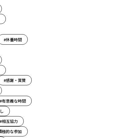
#休養時間
#感謝・賞賛
#有意義な時間
し
#相互協力
積極的な参加