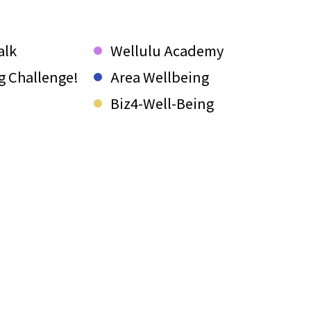
alk
Wellulu Academy
g Challenge!
Area Wellbeing
Biz4-Well-Being