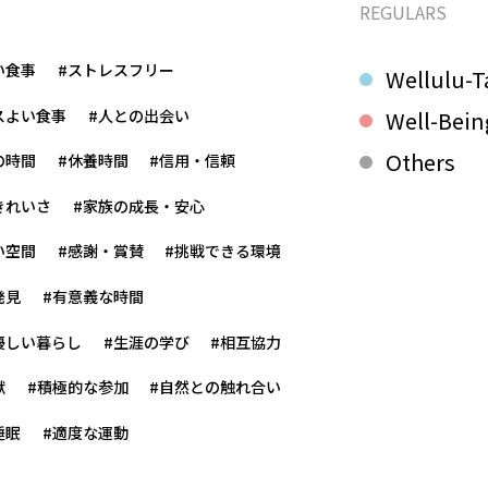
REGULARS
い食事
#ストレスフリー
Wellulu-T
スよい食事
#人との出会い
Well-Bein
Others
の時間
#休養時間
#信用・信頼
きれいさ
#家族の成長・安心
い空間
#感謝・賞賛
#挑戦できる環境
発見
#有意義な時間
優しい暮らし
#生涯の学び
#相互協力
献
#積極的な参加
#自然との触れ合い
睡眠
#適度な運動