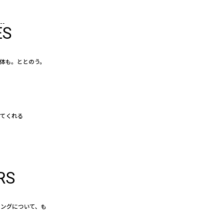
ES
体も。ととのう。
えてくれる
RS
イングについて、も