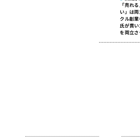
「売れる
い」は両
クル創業
氏が貫い
を両立さ