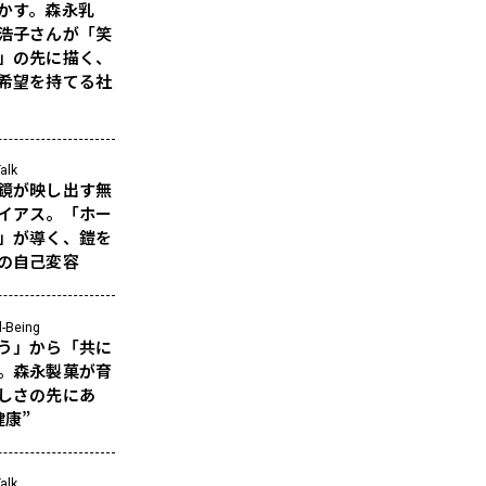
かす。森永乳
浩子さんが「笑
」の先に描く、
希望を持てる社
alk
鏡が映し出す無
イアス。「ホー
」が導く、鎧を
の自己変容
l-Being
う」から「共に
。森永製菓が育
しさの先にあ
健康”
alk