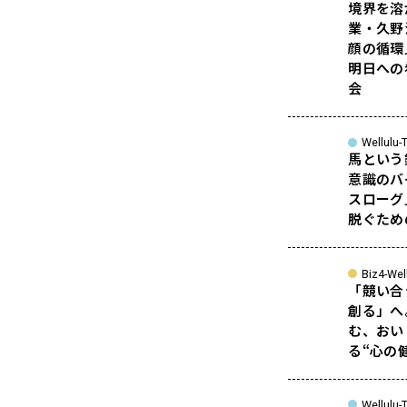
境界を溶
業・久野
顔の循環
明日への
会
Wellulu-T
馬という
意識のバ
スローグ
脱ぐため
Biz4-Wel
「競い合
創る」へ
む、おい
る“心の
Wellulu-T