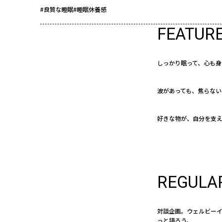
#良質な睡眠
#睡眠休養感
FEATUR
しっかり眠って、心も身
波があっても、焦らない
好きな物が、自分を支
REGULA
対談企画。ウェルビー
っと語ろう。