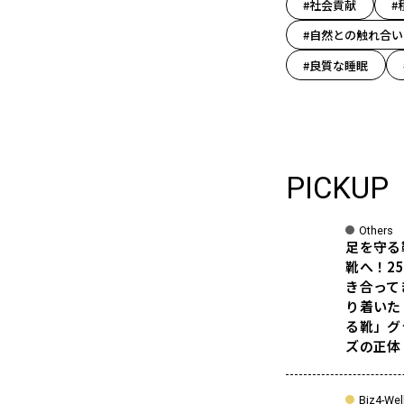
#社会貢献
#
#自然との触れ合い
#良質な睡眠
PICKUP
Others
足を守る
靴へ！2
き合って
り着いた
る靴」グ
ズの正体
Biz4-Wel