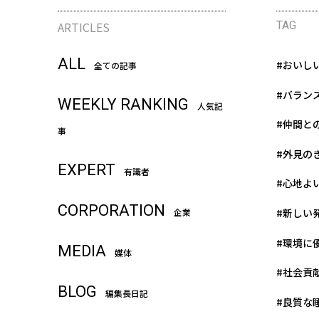
ARTICLES
TAG
ALL
#おいし
全ての記事
#バラン
WEEKLY RANKING
人気記
#仲間と
事
#外見の
EXPERT
有識者
#心地よ
CORPORATION
#新しい
企業
#環境に
MEDIA
媒体
#社会貢
BLOG
編集長日記
#良質な