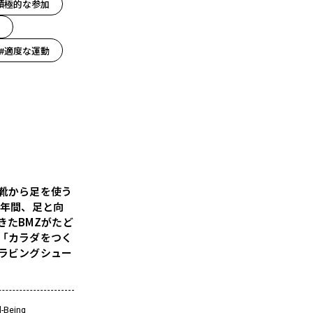
積極的な参加
#適度な運動
靴から足を使う
5年間、足と向
きたBMZがたど
「カラダをつく
ラビングシュー
l-Being