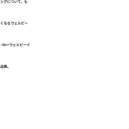
イングについて、も
たくなるウェルビー
<br>ウェルビーイ
グ企画。