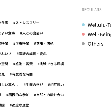
REGULARS
い食事
#ストレスフリー
Wellulu-T
スよい食事
#人との出会い
Well-Bein
Others
の時間
#休養時間
#信用・信頼
きれいさ
#家族の成長・安心
い空間
#感謝・賞賛
#挑戦できる環境
発見
#有意義な時間
優しい暮らし
#生涯の学び
#相互協力
献
#積極的な参加
#自然との触れ合い
睡眠
#適度な運動