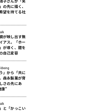
浩子さんが「笑
」の先に描く、
希望を持てる社
alk
鏡が映し出す無
イアス。「ホー
」が導く、鎧を
の自己変容
l-Being
う」から「共に
。森永製菓が育
しさの先にあ
健康”
alk
」と「かっこい