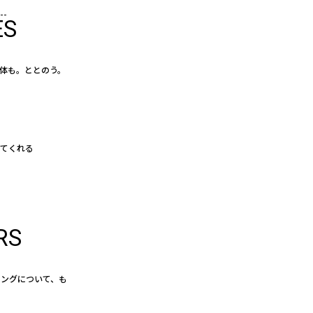
ES
体も。ととのう。
えてくれる
RS
イングについて、も