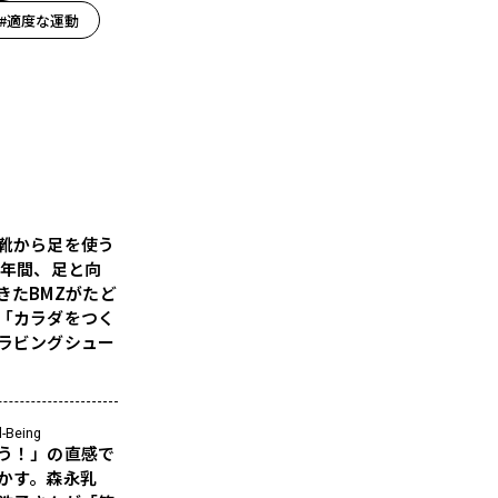
#適度な運動
靴から足を使う
5年間、足と向
きたBMZがたど
「カラダをつく
ラビングシュー
l-Being
う！」の直感で
かす。森永乳