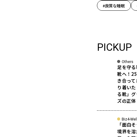
#良質な睡眠
PICKUP
Others
足を守る
靴へ！2
き合って
り着いた
る靴」グ
ズの正体
Biz4-Wel
「面白そ
境界を溶