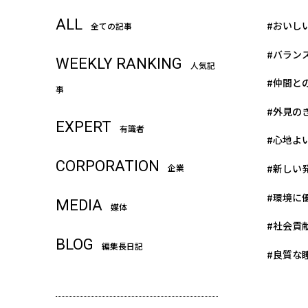
ALL
#おいし
全ての記事
#バラン
WEEKLY RANKING
人気記
#仲間と
事
#外見の
EXPERT
有識者
#心地よ
CORPORATION
#新しい
企業
#環境に
MEDIA
媒体
#社会貢
BLOG
編集長日記
#良質な