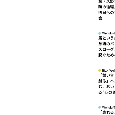
業・久野
顔の循環
明日への
会
Wellulu-T
馬という
意識のバ
スローグ
脱ぐため
Biz4-Wel
「競い合
創る」へ
む、おい
る“心の
Wellulu-T
「売れる