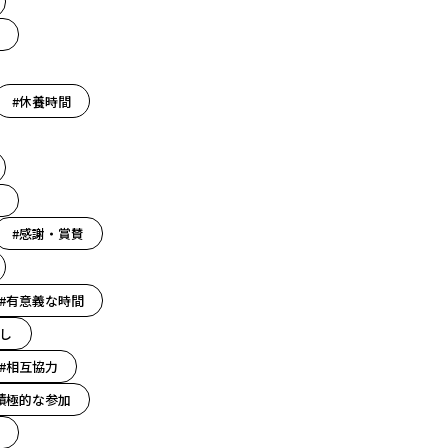
#休養時間
#感謝・賞賛
#有意義な時間
し
#相互協力
積極的な参加