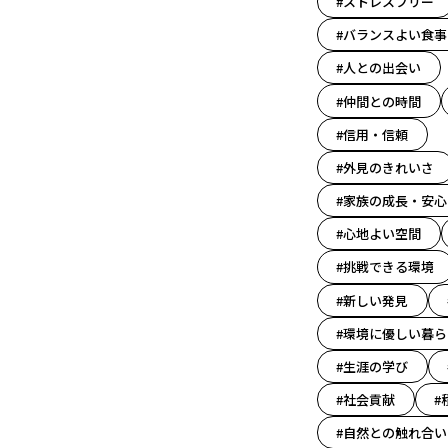
#ストレスフリー
#バランスよい食事
#人との出会い
#仲間との時間
#信用・信頼
#外見のきれいさ
#家族の成長・安心
#心地よい空間
#挑戦できる環境
#新しい発見
#環境に優しい暮ら
#生涯の学び
#社会貢献
#
#自然との触れ合い