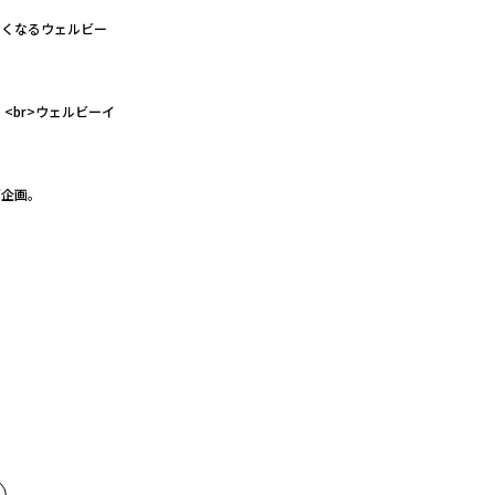
たくなるウェルビー
<br>ウェルビーイ
グ企画。