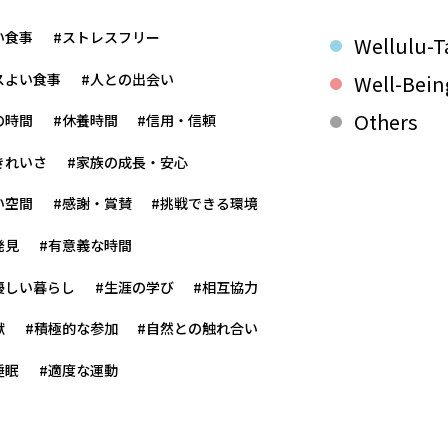
い食事
#ストレスフリー
Wellulu-T
スよい食事
#人との出会い
Well-Bein
Others
の時間
#休養時間
#信用・信頼
きれいさ
#家族の成長・安心
い空間
#感謝・賞賛
#挑戦できる環境
発見
#有意義な時間
優しい暮らし
#生涯の学び
#相互協力
献
#積極的な参加
#自然との触れ合い
睡眠
#適度な運動