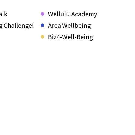
alk
Wellulu Academy
g Challenge!
Area Wellbeing
Biz4-Well-Being