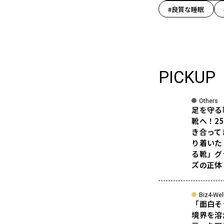
#良質な睡眠
PICKUP
Others
足を守る
靴へ！2
き合って
り着いた
る靴」グ
ズの正体
Biz4-Wel
「面白そ
境界を溶