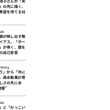
浩子さんが「笑
」の先に描く、
希望を持てる社
alk
鏡が映し出す無
イアス。「ホー
」が導く、鎧を
の自己変容
l-Being
う」から「共に
。森永製菓が育
しさの先にあ
健康”
alk
」と「かっこい