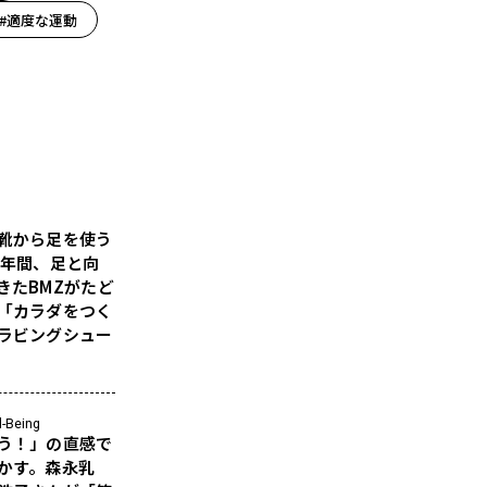
#適度な運動
靴から足を使う
5年間、足と向
きたBMZがたど
「カラダをつく
ラビングシュー
l-Being
う！」の直感で
かす。森永乳