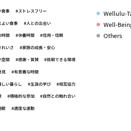
い食事
#ストレスフリー
Wellulu-T
スよい食事
#人との出会い
Well-Bein
Others
の時間
#休養時間
#信用・信頼
きれいさ
#家族の成長・安心
い空間
#感謝・賞賛
#挑戦できる環境
発見
#有意義な時間
優しい暮らし
#生涯の学び
#相互協力
献
#積極的な参加
#自然との触れ合い
睡眠
#適度な運動