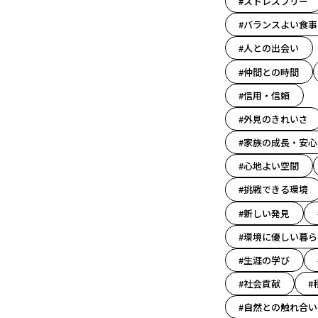
#ストレスフリー
#バランスよい食事
#人との出会い
#仲間との時間
#信用・信頼
#外見のきれいさ
#家族の成長・安心
#心地よい空間
#挑戦できる環境
#新しい発見
#環境に優しい暮ら
#生涯の学び
#社会貢献
#
#自然との触れ合い