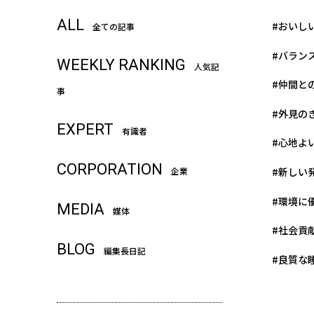
ALL
#おいし
全ての記事
#バラン
WEEKLY RANKING
人気記
#仲間と
事
#外見の
EXPERT
有識者
#心地よ
CORPORATION
#新しい
企業
#環境に
MEDIA
媒体
#社会貢
BLOG
編集長日記
#良質な