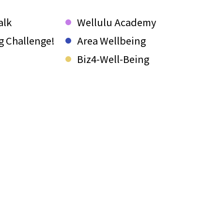
alk
Wellulu Academy
g Challenge!
Area Wellbeing
Biz4-Well-Being