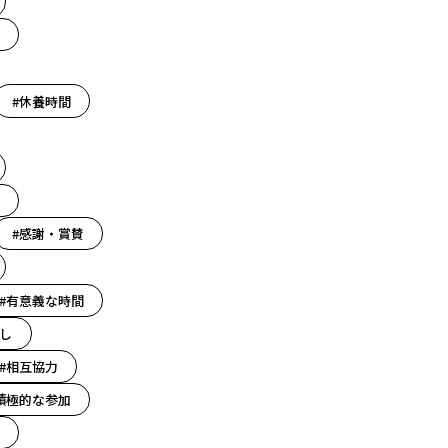
#休養時間
#感謝・賞賛
#有意義な時間
し
#相互協力
積極的な参加