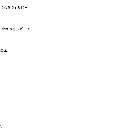
たくなるウェルビー
<br>ウェルビーイ
グ企画。