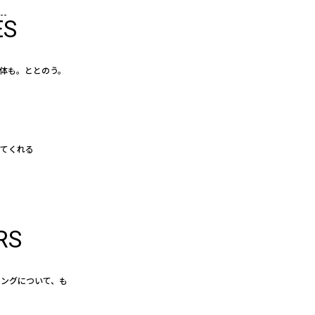
ES
体も。ととのう。
えてくれる
RS
イングについて、も