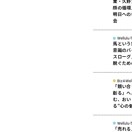
業・久野
顔の循環
明日への
会
Wellulu-T
馬という
意識のバ
スローグ
脱ぐため
Biz4-Wel
「競い合
創る」へ
む、おい
る“心の
Wellulu-T
「売れる