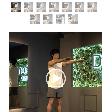
動
画
プ
レ
ー
ヤ
ー