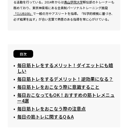
る活動を行っている。2014年からは
青山学院大学
駅伝部のトレーナーも
務めており、東京神楽坂にある会員制パーソナルトレーニング施設
「CLUB100」
で一般の方やアスリートを指導。「科学的根拠に基づき、
必ず結果を出す」が合い言葉で熱意のある指導を常に心がけている。
目次
毎日筋トレをするメリット！ダイエットにも嬉
しい
毎日筋トレをするデメリット！逆効果になる？
毎日筋トレをおこなう際に意識すること
毎日おこなってもOK！おすすめの筋トレメニュ
ー4選
毎日筋トレをおこなう際の注意点
毎日の筋トレに関するQ＆A