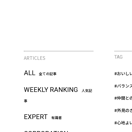
ARTICLES
TAG
ALL
#おいし
全ての記事
#バラン
WEEKLY RANKING
人気記
#仲間と
事
#外見の
EXPERT
有識者
#心地よ