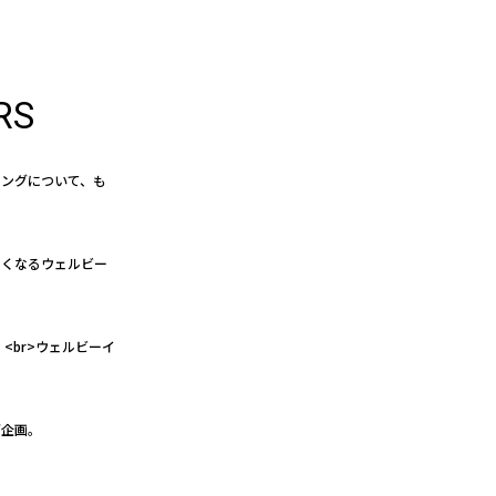
RS
イングについて、も
たくなるウェルビー
<br>ウェルビーイ
グ企画。