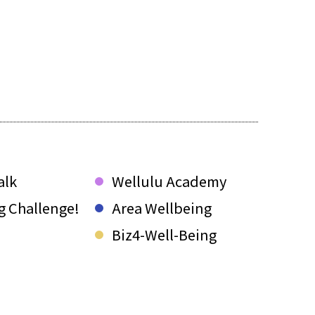
alk
Wellulu Academy
g Challenge!
Area Wellbeing
Biz4-Well-Being