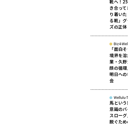
靴へ！2
き合って
り着いた
る靴」グ
ズの正体
Biz4-Wel
「面白そ
境界を溶
業・久野
顔の循環
明日への
会
Wellulu-T
馬という
意識のバ
スローグ
脱ぐため