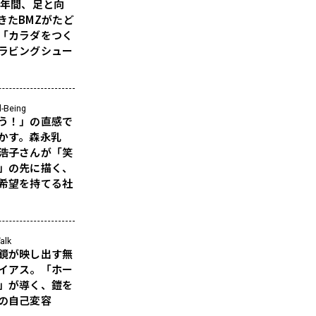
5年間、足と向
きたBMZがたど
「カラダをつく
ラビングシュー
l-Being
う！」の直感で
かす。森永乳
浩子さんが「笑
」の先に描く、
希望を持てる社
alk
鏡が映し出す無
イアス。「ホー
」が導く、鎧を
の自己変容