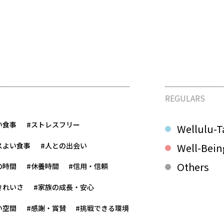
REGULARS
い食事
#ストレスフリー
Wellulu-T
スよい食事
#人との出会い
Well-Bein
Others
の時間
#休養時間
#信用・信頼
きれいさ
#家族の成長・安心
い空間
#感謝・賞賛
#挑戦できる環境