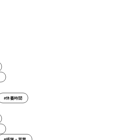
#休養時間
#感謝・賞賛