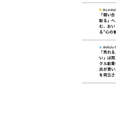
Biz4-Wel
「競い合
創る」へ
む、おい
る“心の
Wellulu-T
「売れる
い」は両
クル創業
氏が貫い
を両立さ