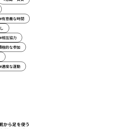
#有意義な時間
し
#相互協力
積極的な参加
#適度な運動
靴から足を使う