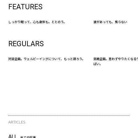
FEATURES
しっかり眠って、心も身体も。ととのう。
波があっても、焦らない
REGULARS
対談企画。ウェルビーイングについて、もっと語ろう。
挑戦企画。思わずやりたくなる
ぱい。
ARTICLES
ALL
全ての記事