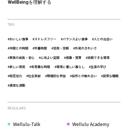
WellBeingを理解する
TAG
#おいしい食事
#ストレスフリー
#バランスよい食事
#人との出会い
#仲間との時間
#休養時間
#信用・信頼
#外見のきれいさ
#家族の成長・安心
#心地よい空間
#感謝・賞賛
#挑戦できる環境
#新しい発見
#有意義な時間
#環境に優しい暮らし
#生涯の学び
#相互協力
#社会貢献
#積極的な参加
#自然との触れ合い
#良質な睡眠
#適度な運動
REGULARS
Wellulu-Talk
Wellulu Academy