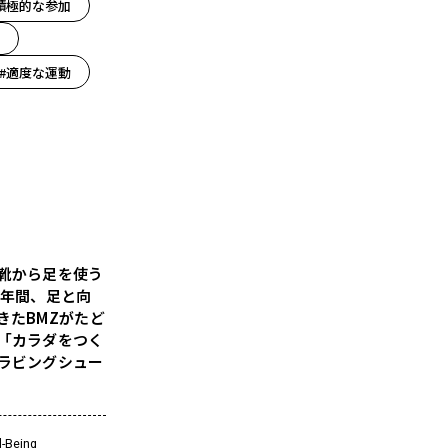
積極的な参加
#適度な運動
靴から足を使う
5年間、足と向
きたBMZがたど
「カラダをつく
ラビングシュー
l-Being