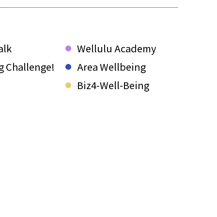
alk
Wellulu Academy
g Challenge!
Area Wellbeing
Biz4-Well-Being