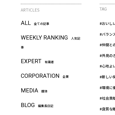
ARTICLES
TAG
ALL
#おいし
全ての記事
#バラン
WEEKLY RANKING
人気記
#仲間と
事
#外見の
EXPERT
有識者
#心地よ
CORPORATION
#新しい
企業
#環境に
MEDIA
媒体
#社会貢
BLOG
編集長日記
#良質な