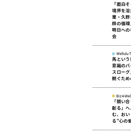
「面白そ
境界を溶
業・久野
顔の循環
明日への
会
Wellulu-T
馬という
意識のバ
スローグ
脱ぐため
Biz4-Wel
「競い合
創る」へ
む、おい
る“心の