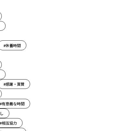
#休養時間
#感謝・賞賛
#有意義な時間
し
#相互協力