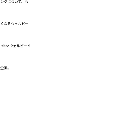
イングについて、も
たくなるウェルビー
<br>ウェルビーイ
グ企画。