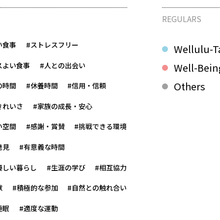
REGULARS
い食事
#ストレスフリー
Wellulu-T
スよい食事
#人との出会い
Well-Bein
Others
の時間
#休養時間
#信用・信頼
きれいさ
#家族の成長・安心
い空間
#感謝・賞賛
#挑戦できる環境
発見
#有意義な時間
優しい暮らし
#生涯の学び
#相互協力
献
#積極的な参加
#自然との触れ合い
睡眠
#適度な運動