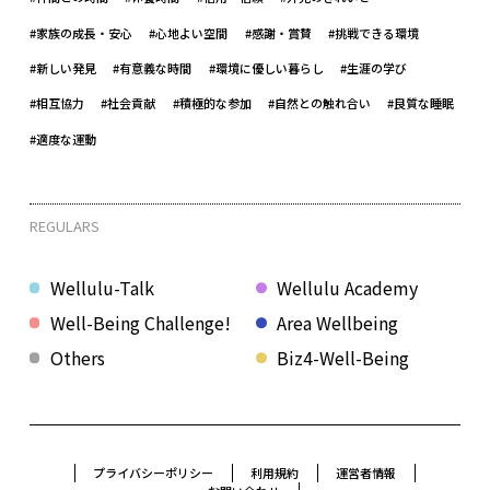
#家族の成長・安心
#心地よい空間
#感謝・賞賛
#挑戦できる環境
#新しい発見
#有意義な時間
#環境に優しい暮らし
#生涯の学び
#相互協力
#社会貢献
#積極的な参加
#自然との触れ合い
#良質な睡眠
#適度な運動
REGULARS
Wellulu-Talk
Wellulu Academy
Well-Being Challenge!
Area Wellbeing
Others
Biz4-Well-Being
プライバシーポリシー
利用規約
運営者情報