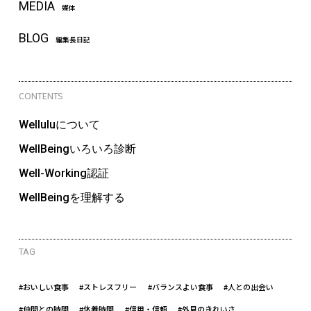
MEDIA
媒体
BLOG
編集長日記
CONTENTS
Welluluについて
WellBeingいろいろ診断
Well-Working認証
WellBeingを理解する
TAG
#おいしい食事
#ストレスフリー
#バランスよい食事
#人との出会い
#仲間との時間
#休養時間
#信用・信頼
#外見のきれいさ