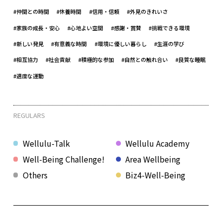
#仲間との時間
#休養時間
#信用・信頼
#外見のきれいさ
#家族の成長・安心
#心地よい空間
#感謝・賞賛
#挑戦できる環境
#新しい発見
#有意義な時間
#環境に優しい暮らし
#生涯の学び
#相互協力
#社会貢献
#積極的な参加
#自然との触れ合い
#良質な睡眠
#適度な運動
REGULARS
Wellulu-Talk
Wellulu Academy
Well-Being Challenge!
Area Wellbeing
Others
Biz4-Well-Being