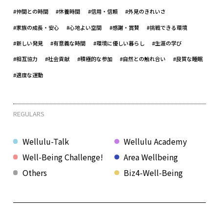
#仲間との時間
#休養時間
#信用・信頼
#外見のきれいさ
#家族の成長・安心
#心地よい空間
#感謝・賞賛
#挑戦できる環境
#新しい発見
#有意義な時間
#環境に優しい暮らし
#生涯の学び
#相互協力
#社会貢献
#積極的な参加
#自然との触れ合い
#良質な睡眠
#適度な運動
REGULARS
Wellulu-Talk
Wellulu Academy
Well-Being Challenge!
Area Wellbeing
Others
Biz4-Well-Being