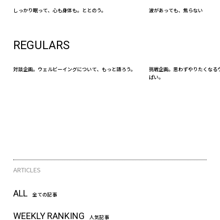
しっかり眠って、心も身体も。ととのう。
波があっても、焦らない
REGULARS
対談企画。ウェルビーイングについて、もっと語ろう。
挑戦企画。思わずやりたくなる
ぱい。
ARTICLES
ALL
全ての記事
WEEKLY RANKING
人気記事