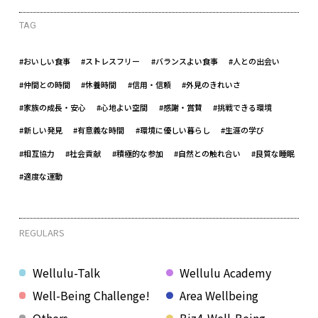
TAG
#おいしい食事
#ストレスフリー
#バランスよい食事
#人との出会い
#仲間との時間
#休養時間
#信用・信頼
#外見のきれいさ
#家族の成長・安心
#心地よい空間
#感謝・賞賛
#挑戦できる環境
#新しい発見
#有意義な時間
#環境に優しい暮らし
#生涯の学び
#相互協力
#社会貢献
#積極的な参加
#自然との触れ合い
#良質な睡眠
#適度な運動
REGULARS
Wellulu-Talk
Wellulu Academy
Well-Being Challenge!
Area Wellbeing