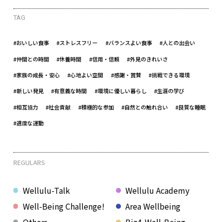
TAG
#おいしい食事
#ストレスフリー
#バランスよい食事
#人との出会い
#仲間との時間
#休養時間
#信用・信頼
#外見のきれいさ
#家族の成長・安心
#心地よい空間
#感謝・賞賛
#挑戦できる環境
#新しい発見
#有意義な時間
#環境に優しい暮らし
#生涯の学び
#相互協力
#社会貢献
#積極的な参加
#自然との触れ合い
#良質な睡眠
#適度な運動
REGULARS
Wellulu-Talk
Wellulu Academy
Well-Being Challenge!
Area Wellbeing