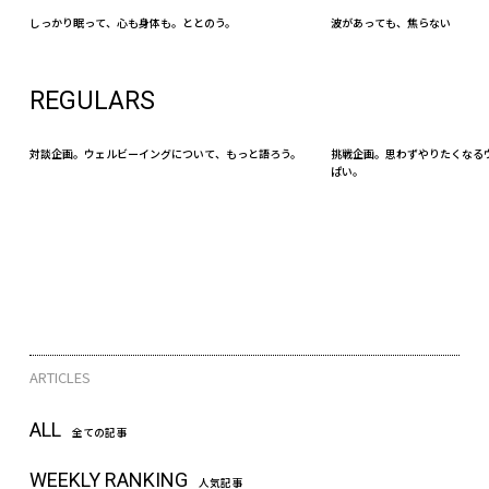
しっかり眠って、心も身体も。ととのう。
波があっても、焦らない
REGULARS
対談企画。ウェルビーイングについて、もっと語ろう。
挑戦企画。思わずやりたくなる
ぱい。
ARTICLES
ALL
全ての記事
WEEKLY RANKING
人気記事