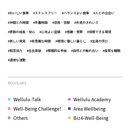
#おいしい食事
#ストレスフリー
#バランスよい食事
#人との出会い
#仲間との時間
#休養時間
#信用・信頼
#外見のきれいさ
#家族の成長・安心
#心地よい空間
#感謝・賞賛
#挑戦できる環境
#新しい発見
#有意義な時間
#環境に優しい暮らし
#生涯の学び
#相互協力
#社会貢献
#積極的な参加
#自然との触れ合い
#良質な睡眠
#適度な運動
REGULARS
Wellulu-Talk
Wellulu Academy
Well-Being Challenge!
Area Wellbeing
Others
Biz4-Well-Being