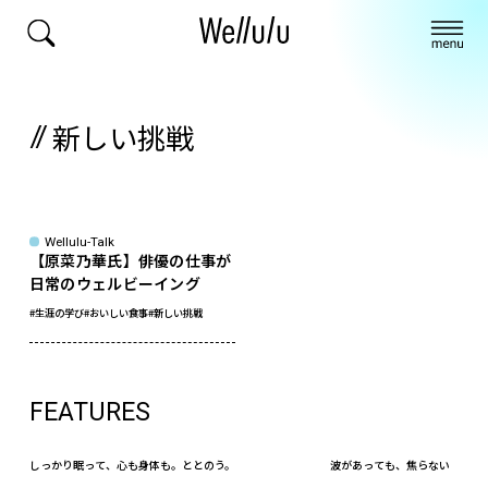
新しい挑戦
Wellulu-Talk
【原菜乃華氏】俳優の仕事が
日常のウェルビーイング
#生涯の学び
#おいしい食事
#新しい挑戦
FEATURES
しっかり眠って、心も身体も。ととのう。
波があっても、焦らない