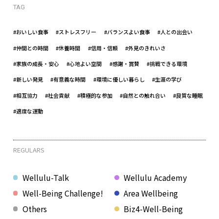
TAG
#おいしい食事
#ストレスフリー
#バランスよい食事
#人との出会い
#仲間との時間
#休養時間
#信用・信頼
#外見のきれいさ
#家族の成長・安心
#心地よい空間
#感謝・賞賛
#挑戦できる環境
#新しい発見
#有意義な時間
#環境に優しい暮らし
#生涯の学び
#相互協力
#社会貢献
#積極的な参加
#自然との触れ合い
#良質な睡眠
#適度な運動
REGULARS
Wellulu-Talk
Wellulu Academy
Well-Being Challenge!
Area Wellbeing
Others
Biz4-Well-Being