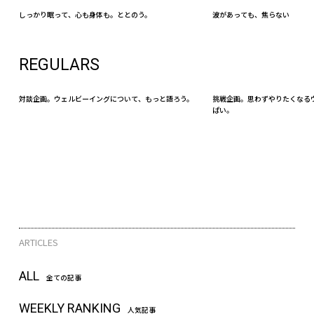
しっかり眠って、心も身体も。ととのう。
波があっても、焦らない
REGULARS
対談企画。ウェルビーイングについて、もっと語ろう。
挑戦企画。思わずやりたくなる
ぱい。
ARTICLES
ALL
全ての記事
WEEKLY RANKING
人気記事