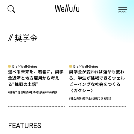
奨学金
Biz4-Well-Being
Biz4-Well-Being
選べる未来を、若者に。奨学
奨学金が変われば運命も変わ
金返済と地方雇用から考え
る。学生が挑戦できるウェル
る“挑戦の土壌”
ビーイングな社会をつくる
〈ガクシー〉
#挑戦できる環境
#地域
#奨学金
#社会貢献
#社会貢献
#奨学金
#挑戦できる環境
FEATURES