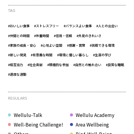
TAG
#おいしい食事
#ストレスフリー
#バランスよい食事
#人との出会い
#仲間との時間
#休養時間
#信用・信頼
#外見のきれいさ
#家族の成長・安心
#心地よい空間
#感謝・賞賛
#挑戦できる環境
#新しい発見
#有意義な時間
#環境に優しい暮らし
#生涯の学び
#相互協力
#社会貢献
#積極的な参加
#自然との触れ合い
#良質な睡眠
#適度な運動
REGULARS
Wellulu-Talk
Wellulu Academy
Well-Being Challenge!
Area Wellbeing