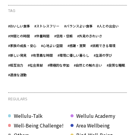
TAG
#おいしい食事
#ストレスフリー
#バランスよい食事
#人との出会い
#仲間との時間
#休養時間
#信用・信頼
#外見のきれいさ
#家族の成長・安心
#心地よい空間
#感謝・賞賛
#挑戦できる環境
#新しい発見
#有意義な時間
#環境に優しい暮らし
#生涯の学び
#相互協力
#社会貢献
#積極的な参加
#自然との触れ合い
#良質な睡眠
#適度な運動
REGULARS
Wellulu-Talk
Wellulu Academy
Well-Being Challenge!
Area Wellbeing