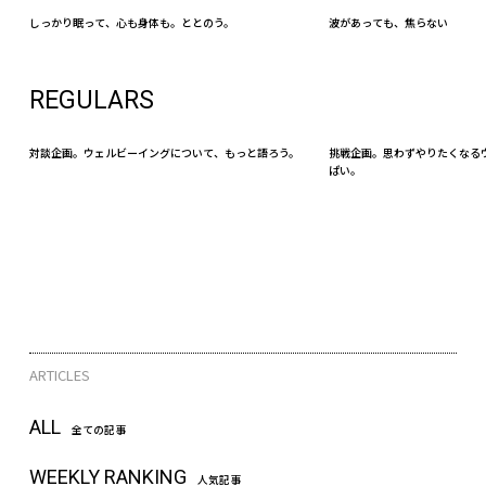
しっかり眠って、心も身体も。ととのう。
波があっても、焦らない
REGULARS
対談企画。ウェルビーイングについて、もっと語ろう。
挑戦企画。思わずやりたくなる
ぱい。
ARTICLES
ALL
全ての記事
WEEKLY RANKING
人気記事