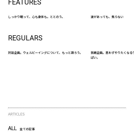
FEATURES
しっかり眠って、心も身体も。ととのう。
波があっても、焦らない
REGULARS
対談企画。ウェルビーイングについて、もっと語ろう。
挑戦企画。思わずやりたくなる
ぱい。
ARTICLES
ALL
全ての記事