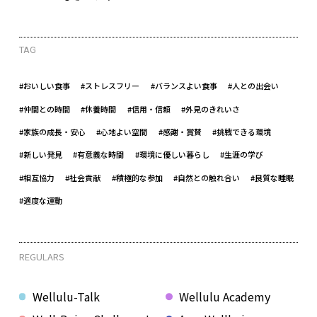
TAG
#おいしい食事
#ストレスフリー
#バランスよい食事
#人との出会い
#仲間との時間
#休養時間
#信用・信頼
#外見のきれいさ
#家族の成長・安心
#心地よい空間
#感謝・賞賛
#挑戦できる環境
#新しい発見
#有意義な時間
#環境に優しい暮らし
#生涯の学び
#相互協力
#社会貢献
#積極的な参加
#自然との触れ合い
#良質な睡眠
#適度な運動
REGULARS
Wellulu-Talk
Wellulu Academy