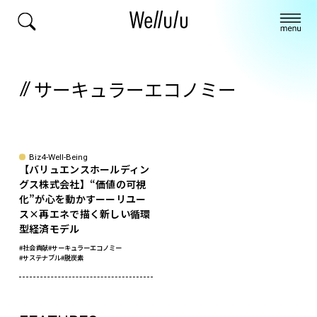
サーキュラーエコノミー
sponsored
Biz4-Well-Being
【バリュエンスホールディン
グス株式会社】“価値の可視
化”が心を動かすーーリユー
ス×再エネで描く新しい循環
型経済モデル
#社会貢献
#サーキュラーエコノミー
#サステナブル
#脱炭素