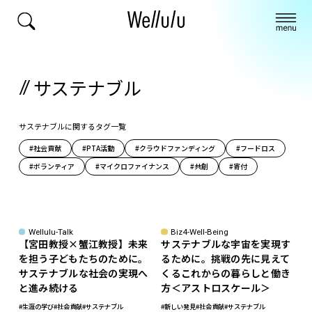
サステナブル
サステナブルに関するタグ一覧
#社会貢献
#PTA活動
#クラウドファンディング
#フードロス
#ボランティア
#マイクロファイナンス
#共創
#寄付
Wellulu-Talk
Biz4-Well-Being
【宮田教授×蟹江教授】未来
サステナブルな宇宙を実現す
を担う子どもたちのために。
るために。挑戦の先に見えて
サステナブルな社会の実現へ
くるこれからの暮らしと働き
と進み続ける
方＜アストロスケール＞
#生涯の学び
#社会貢献
#サステナブル
#新しい発見
#社会貢献
#サステナブル