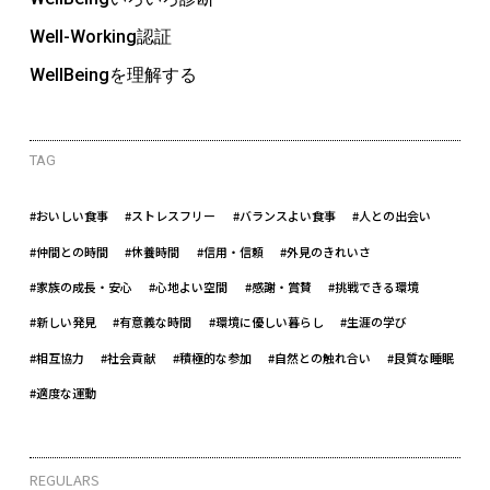
Well-Working認証
WellBeingを理解する
TAG
#おいしい食事
#ストレスフリー
#バランスよい食事
#人との出会い
#仲間との時間
#休養時間
#信用・信頼
#外見のきれいさ
#家族の成長・安心
#心地よい空間
#感謝・賞賛
#挑戦できる環境
#新しい発見
#有意義な時間
#環境に優しい暮らし
#生涯の学び
#相互協力
#社会貢献
#積極的な参加
#自然との触れ合い
#良質な睡眠
#適度な運動
REGULARS